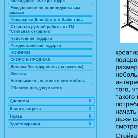
Календарик "2020 рік Щура"
Ежедневники по индивидуальным
заказам
Подарки ко Дню Святого Валентина
Открытки ручной работы от ТМ
"Стильная открытка"
Новогодние подарки
Рождественские подарки
креати
НОВИНКИ
подаро
СКОРО В ПРОДАЖЕ
размер
Диплом-благодарность (на русском)
неболь
Флажки
интере
Автовымпел - вымпел в автомобиль
Обложки для документов
того, 
такого
Дипломы
потреб
Книга-шкатулка
начать
Права
даже с
Удостоверения
смотре
Стойка