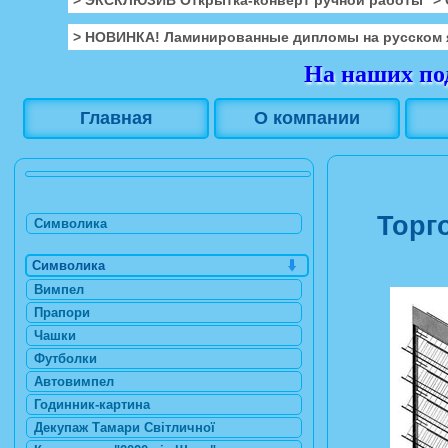
> НОВИНКА! Ламинированные дипломы на русском 
На наших под
Главная
О компании
Торг
Символика
Символика
Вимпел
Прапори
Чашки
Футболки
Автовимпел
Годинник-картина
Декупаж Тамари Світличної