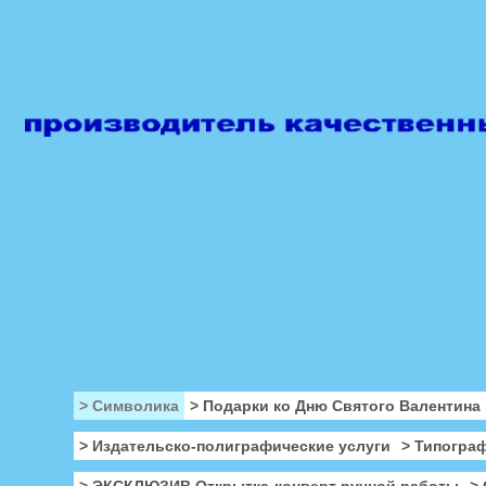
> Символика
> Подарки ко Дню Святого Валентина
> Издательско-полиграфические услуги
> Типогра
> ЭКСКЛЮЗИВ Открытка-конверт ручной работы
>