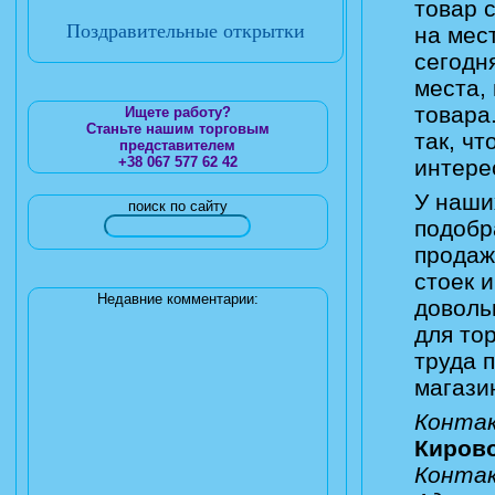
товар 
Поздравительные открытки
на мес
сегодн
места,
товара
Ищете работу?
Станьте нашим торговым
так, ч
представителем
+38 067 577 62 42
интере
У наши
поиск по сайту
подобр
продаж
стоек 
Недавние комментарии:
доволь
для то
труда 
магази
Конта
Киров
Контак