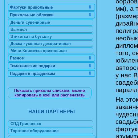
бордов
Фартуки прикольные
мм), а
(разме
Прикольные обложки
дизайн
Деньги сувенирные
Вымпел
полигр
Этикетка на бутылку
необык
Доска кухонная декоративная
диплом
Мини-Книжечка прикольная
того, 
Разное
юбилею
Тематические подарки
авторс
Подарки к праздникам
у нас 
свадеб
паралл
Показать приколы списком, можно
копировать в exel или распечатать
На это
заканч
НАШИ ПАРТНЕРЫ
чудесн
свадьб
СПД Гринченко
фартук
Торговое оборудование
изумит