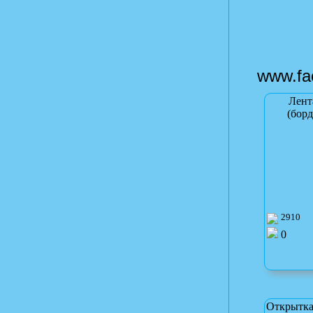
www.fa
Лент
(борд
2910
0
Открытка