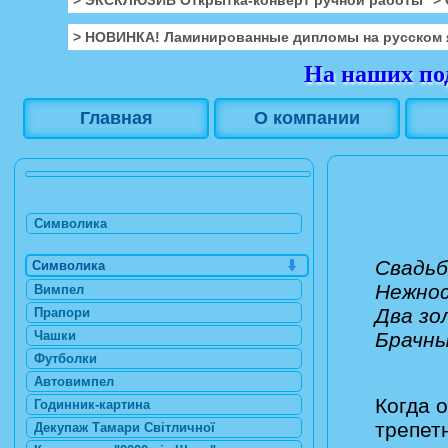
> НОВИНКА! Ламинированные дипломы на русском 
На наших под
Главная
О компании
Символика
Свадьб
Символика
Нежнос
Вимпел
Два зо
Прапори
Чашки
Брачны
Футболки
Автовимпел
Когда 
Годинник-картина
трепет
Декупаж Тамари Світличної