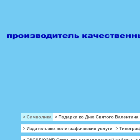
> Символика
> Подарки ко Дню Святого Валентина
> Издательско-полиграфические услуги
> Типогра
> ЭКСКЛЮЗИВ Открытка-конверт ручной работы
>