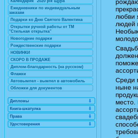
рождаю
Календарик "2020 рік Щура"
Ежедневники по индивидуальным
прекра
заказам
любви 
Подарки ко Дню Святого Валентина
людей 
Открытки ручной работы от ТМ
Необык
"Стильная открытка"
молодо
Новогодние подарки
Рождественские подарки
Свадьб
НОВИНКИ
должен
СКОРО В ПРОДАЖЕ
поможе
Диплом-благодарность (на русском)
ассорт
Флажки
Среди 
Автовымпел - вымпел в автомобиль
ныне н
Обложки для документов
продук
Дипломы
место.
ассорт
Книга-шкатулка
свадеб
Права
способ
Удостоверения
требов