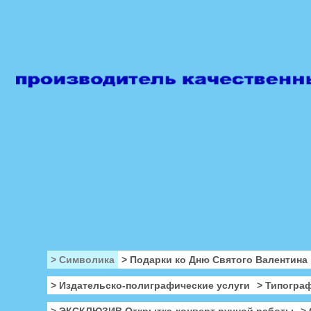
> Символика
> Подарки ко Дню Святого Валентина
> Издательско-полиграфические услуги
> Типогра
> ЭКСКЛЮЗИВ Открытка-конверт ручной работы
>