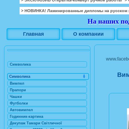
> НОВИНКА! Ламинированные дипломы на русском 
На наших под
Главная
О компании
www.facebo
Символика
Вим
Символика
Вимпел
Прапори
Чашки
Футболки
Автовимпел
Годинник-картина
Декупаж Тамари Світличної