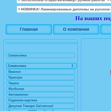
> НОВИНКА! Ламинированные дипломы на русском 
На наших под
Главная
О компании
Символика
Символика
Вимпел
Прапори
Чашки
Футболки
Автовимпел
Годинник-картина
Декупаж Тамари Світличної