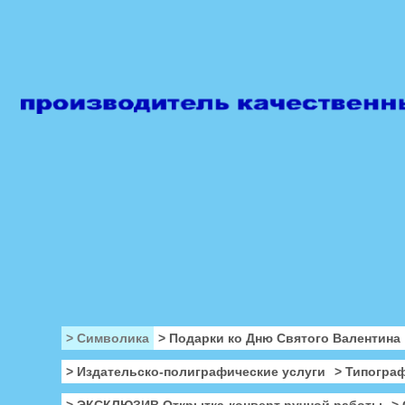
> Символика
> Подарки ко Дню Святого Валентина
> Издательско-полиграфические услуги
> Типогра
> ЭКСКЛЮЗИВ Открытка-конверт ручной работы
>