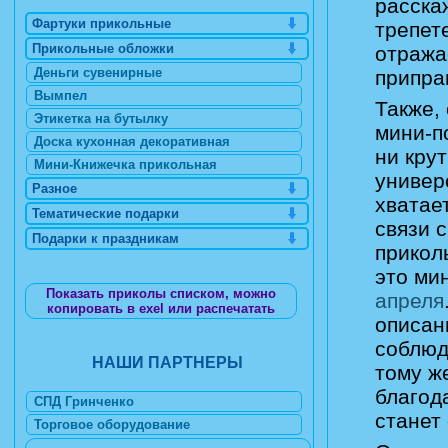
расска
Фартуки прикольные
трепет
Прикольные обложки
отража
Деньги сувенирные
припра
Вымпел
Также,
Этикетка на бутылку
мини-п
Доска кухонная декоративная
ни крут
Мини-Книжечка прикольная
универ
Разное
хватает
Тематические подарки
связи 
Подарки к праздникам
прикол
это ми
Показать приколы списком, можно
апреля
копировать в exel или распечатать
описан
соблюд
НАШИ ПАРТНЕРЫ
тому ж
благод
СПД Гринченко
станет
Торговое оборудование