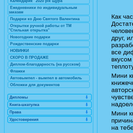
Календарик "2020 рік Щура"
Ежедневники по индивидуальным
заказам
Как ча
Подарки ко Дню Святого Валентина
Достат
Открытки ручной работы от ТМ
челове
"Стильная открытка"
друг, 
Новогодние подарки
Рождественские подарки
разраб
НОВИНКИ
все ди
СКОРО В ПРОДАЖЕ
вкусом
Диплом-благодарность (на русском)
теплот
Флажки
Мини к
Автовымпел - вымпел в автомобиль
книжеч
Обложки для документов
авторс
чувств
Дипломы
надоел
Книга-шкатулка
Права
Мини к
причин
Удостоверения
на теб