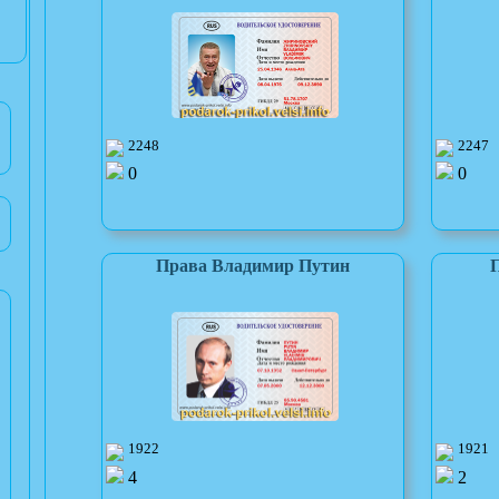
2248
2247
0
0
Права Владимир Путин
1922
1921
4
2