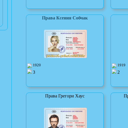
Права Ксения Собчак
1920
1919
3
2
Права Грегори Хаус
П