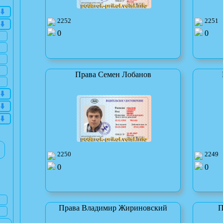
2252
2251
0
0
Права Семен Лобанов
2250
2249
0
0
Права Владимир Жириновский
П