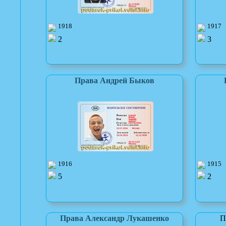
1918
1917
2
3
Права Андрей Быков
1916
1915
5
2
Права Александр Лукашенко
П