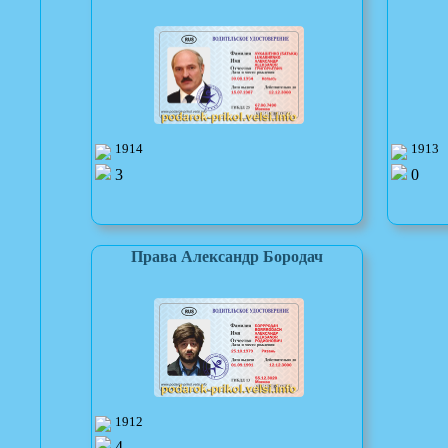
1914
1913
3
0
Права Александр Бородач
1912
4