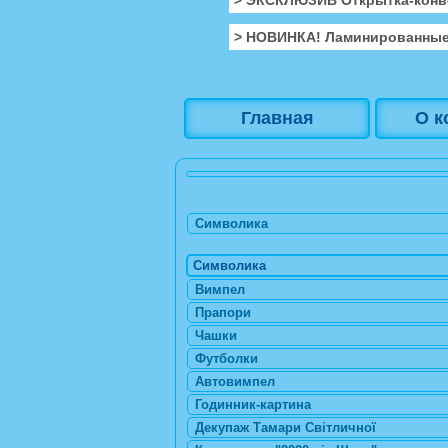
> НОВИНКА! Ламинированные
Главная
О к
Символика
Символика
Вимпел
Прапори
Чашки
Футболки
Автовимпел
Годинник-картина
Декупаж Тамари Світличної