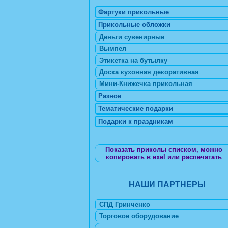
Фартуки прикольные
Прикольные обложки
Деньги сувенирные
Вымпел
Этикетка на бутылку
Доска кухонная декоративная
Мини-Книжечка прикольная
Разное
Тематические подарки
Подарки к праздникам
Показать приколы списком, можно
копировать в exel или распечатать
НАШИ ПАРТНЕРЫ
СПД Гринченко
Торговое оборудование