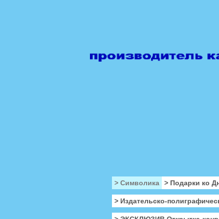
> Символика
> Подарки ко Д
> Издательско-полиграфичес
> ЭКСКЛЮЗИВ Открытка-конв