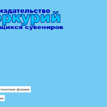
отические флажки
ам