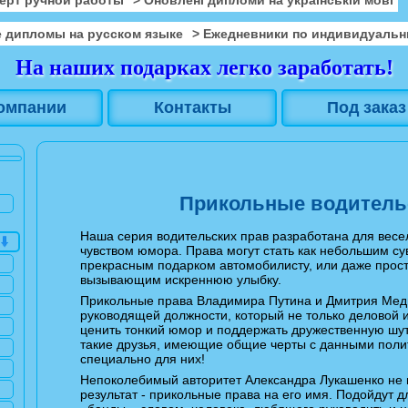
 дипломы на русском языке
> Ежедневники по индивидуальн
На наших подарках легко заработать!
омпании
Контакты
Под заказ
Прикольные водитель
Наша серия водительских прав разработана для весе
чувством юмора. Права могут стать как небольшим су
прекрасным подарком автомобилисту, или даже про
вызывающим искреннюю улыбку.
Прикольные права Владимира Путина и Дмитрия Мед
руководящей должности, который не только деловой 
ценить тонкий юмор и поддержать дружественную шутк
такие друзья, имеющие общие черты с данными полит
специально для них!
Непоколебимый авторитет Александра Лукашенко не 
результат - прикольные права на его имя. Подойдут д