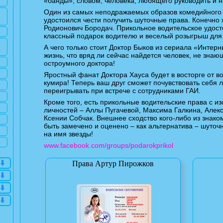
«банды», словом, человека, любящего руководить и н
Один из самых неподражаемых образов комедийного
удостоился чести получить шуточные права. Конечно ж
Родионович Бородач. Прикольное водительское удост
классный подарок водителю и веселый розыгрыш для
А чего только стоит Доктор Быков из сериала «Интер
жизнь, что вряд ли сейчас найдется человек, не знаю
остроумного доктора!
Яростный фанат Доктора Хауса будет в восторге от в
кумира! Теперь ваш друг сможет почувствовать себя 
переигрывать при встрече с сотрудниками ГАИ.
Кроме того, есть прикольные водительские права с 
личностей – Аллы Пугачевой, Максима Галкина, Алек
Ксении Собчак. Внешнее сходство кого-либо из знак
быть замечено и оценено – как альтернатива – шуточ
на имя звезды!
www.facebook.com/groups/podarokprikol
Права Артур Пирожков