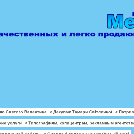
ню Святого Валентина
> Декупаж Тамари Світличної
> Патри
кие услуги
> Типографиям, копицентрам, рекламным агентств
ерт ручной работы
> Оновлені дипломи на українській мові