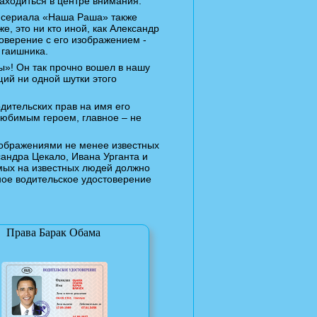
аходиться в центре внимания.
 сериала «Наша Раша» также
е, это ни кто иной, как Александр
оверение с его изображением -
 гаишника.
ны»! Он так прочно вошел в нашу
щий ни одной шутки этого
одительских прав на имя его
любимым героем, главное – не
изображениями не менее известных
сандра Цекало, Ивана Урганта и
омых на известных людей должно
ное водительское удостоверение
Права Барак Обама