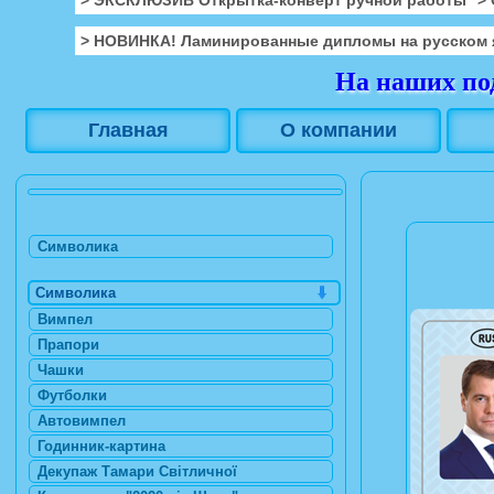
> НОВИНКА! Ламинированные дипломы на русском 
На наших под
Главная
О компании
Символика
Символика
Вимпел
Прапори
Чашки
Футболки
Автовимпел
Годинник-картина
Декупаж Тамари Світличної