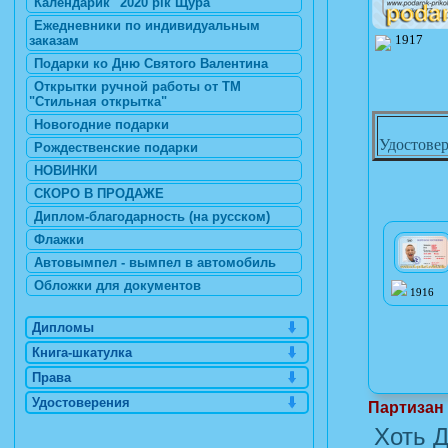
Календарик "2020 рік Щура"
Ежедневники по индивидуальным
1917
заказам
Подарки ко Дню Святого Валентина
Открытки ручной работы от ТМ
"Стильная открытка"
Новогодние подарки
Удостовер
Рождественские подарки
НОВИНКИ
СКОРО В ПРОДАЖЕ
Диплом-благодарность (на русском)
Флажки
Автовымпел - вымпел в автомобиль
Обложки для документов
1916
Дипломы
Книга-шкатулка
Права
Удостоверения
Партизан
Хоть Д