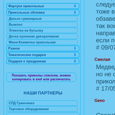
следу
Фартуки прикольные
тоже в
Прикольные обложки
обзаве
Деньги сувенирные
так во
Вымпел
Этикетка на бутылку
направ
Доска кухонная декоративная
если п
Мини-Книжечка прикольная
#
09/07
Разное
Тематические подарки
Смелая
Подарки к праздникам
Медвед
но не 
Показать приколы списком, можно
копировать в exel или распечатать
прико
#
17/05
НАШИ ПАРТНЕРЫ
Geeo
СПД Гринченко
Торговое оборудование