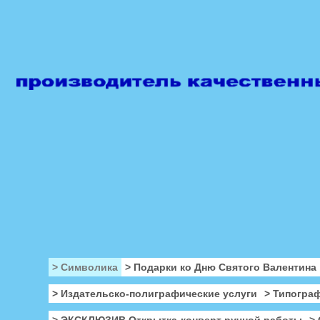
> Символика
> Подарки ко Дню Святого Валентина
> Издательско-полиграфические услуги
> Типогра
> ЭКСКЛЮЗИВ Открытка-конверт ручной работы
>