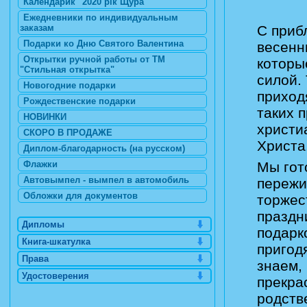
Календарик "2020 рік Щура"
Ежедневники по индивидуальным
С приб
заказам
Подарки ко Дню Святого Валентина
весенн
Открытки ручной работы от ТМ
которы
"Стильная открытка"
силой.
Новогодние подарки
приход
Рождественские подарки
таких 
НОВИНКИ
христи
СКОРО В ПРОДАЖЕ
Христа
Диплом-благодарность (на русском)
Мы гот
Флажки
Автовымпел - вымпел в автомобиль
пережи
Обложки для документов
торжес
праздн
Дипломы
подарк
Книга-шкатулка
пригод
Права
знаем,
Удостоверения
прекра
родств