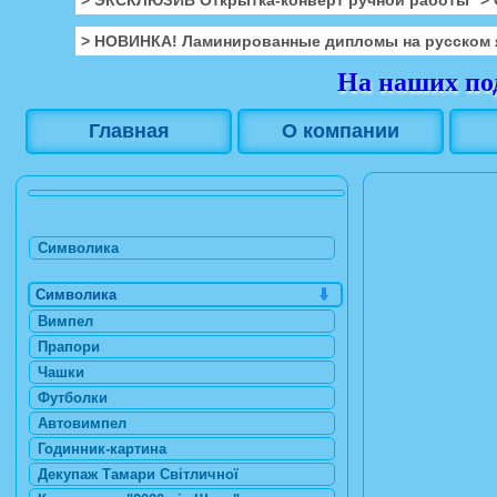
> НОВИНКА! Ламинированные дипломы на русском 
На наших под
Главная
О компании
Символика
Символика
Вимпел
Прапори
Чашки
Футболки
Автовимпел
Годинник-картина
Декупаж Тамари Світличної