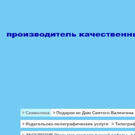
> Символика
> Подарки ко Дню Святого Валентина
> Издательско-полиграфические услуги
> Типогра
> ЭКСКЛЮЗИВ Открытка-конверт ручной работы
>