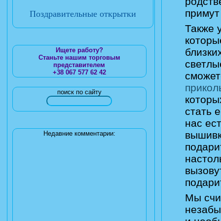
родств
примут
Поздравительные открытки
Также 
которы
близки
Ищете работу?
Станьте нашим торговым
светлы
представителем
+38 067 577 62 42
сможет
прикол
поиск по сайту
которы
стать 
нас ес
вышивк
Недавние комментарии:
подари
настол
вызову
подари
Мы счи
незабы