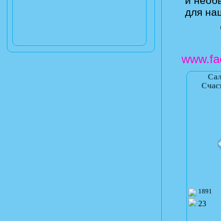
и необ
для на
www.fa
Сал
Счаст
1891
23