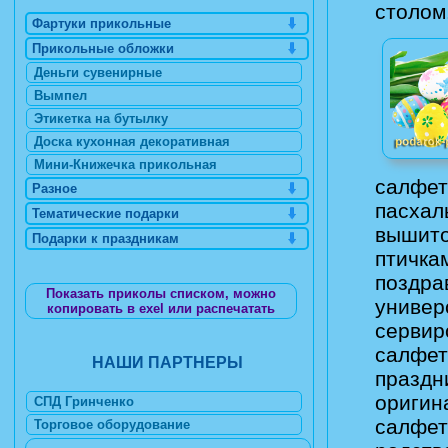
столом
Фартуки прикольные
Прикольные обложки
Деньги сувенирные
Вымпел
Этикетка на бутылку
Доска кухонная декоративная
Мини-Книжечка прикольная
салфет
Разное
пасхал
Тематические подарки
вышито
Подарки к праздникам
птичка
поздра
Показать приколы списком, можно
универ
копировать в exel или распечатать
сервир
салфет
НАШИ ПАРТНЕРЫ
праздн
оригин
СПД Гринченко
салфет
Торговое оборудование