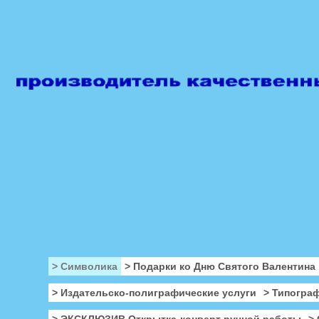
> Символика
> Подарки ко Дню Святого Валентина
> Издательско-полиграфические услуги
> Типогра
> ЭКСКЛЮЗИВ Открытка-конверт ручной работы
>