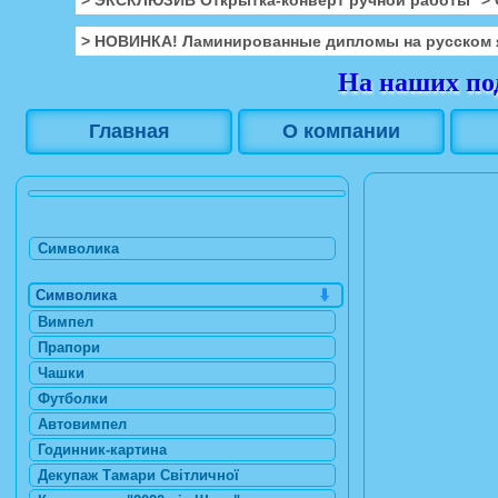
> НОВИНКА! Ламинированные дипломы на русском 
На наших под
Главная
О компании
Символика
Символика
Вимпел
Прапори
Чашки
Футболки
Автовимпел
Годинник-картина
Декупаж Тамари Світличної