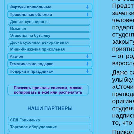
Предст
Фартуки прикольные
зачетк
Прикольные обложки
челове
Деньги сувенирные
подаро
Вымпел
студен
Этикетка на бутылку
закрыт
Доска кухонная декоративная
приятн
Мини-Книжечка прикольная
– от р
Разное
взросл
Тематические подарки
Даже с
Подарки к праздникам
улыбку
«Сточи
Показать приколы списком, можно
копировать в exel или распечатать
препод
оригин
студен
НАШИ ПАРТНЕРЫ
надпис
СПД Гринченко
то, чт
Торговое оборудование
Прикол