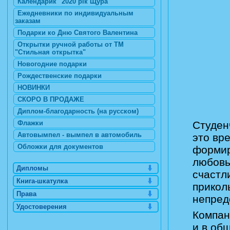
Календарик "2020 рік Щура"
Ежедневники по индивидуальным
заказам
Подарки ко Дню Святого Валентина
Открытки ручной работы от ТМ
"Стильная открытка"
Новогодние подарки
Рождественские подарки
НОВИНКИ
СКОРО В ПРОДАЖЕ
Диплом-благодарность (на русском)
Студен
Флажки
Автовымпел - вымпел в автомобиль
это вр
Обложки для документов
формир
любовь
Дипломы
счастл
Книга-шкатулка
прикол
Права
непред
Удостоверения
Компан
и в об