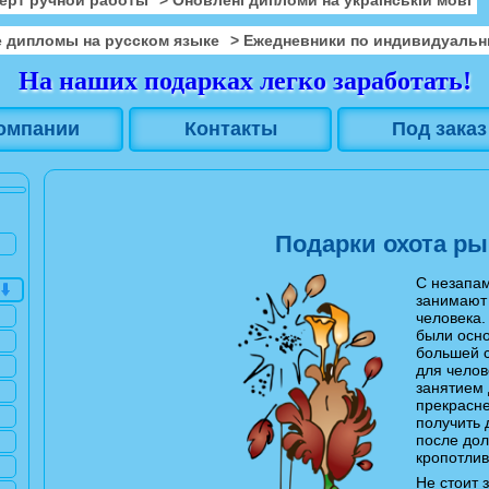
 дипломы на русском языке
> Ежедневники по индивидуальн
На наших подарках легко заработать!
омпании
Контакты
Под заказ
Подарки охота р
С незапам
занимают 
человека.
были осно
большей с
для челов
занятием 
прекрасне
получить 
после дол
кропотлив
Не стоит 