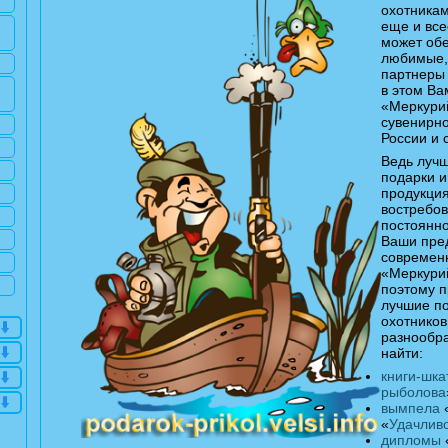
охотникам
еще и все
может обе
любимые, 
партнеры 
в этом Ва
«Меркури
сувенирно
России и 
Ведь лучш
подарки и
продукция
востребов
постоянно
Ваши пре
современ
«Меркурий
поэтому п
лучшие по
охотников
разнообр
найти:
книги-шка
рыболова
вымпела
«
Удачлив
дипломы