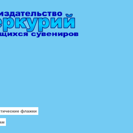
отические флажки
ам