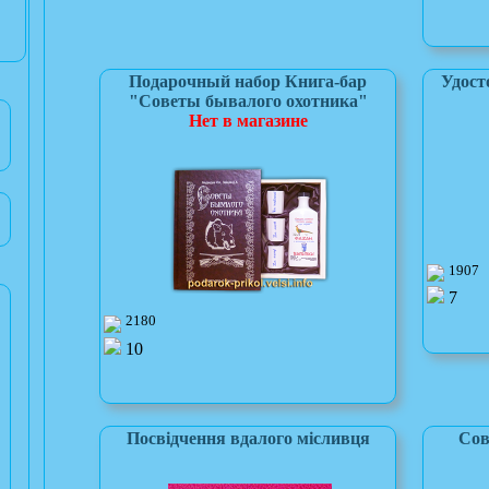
Подарочный набор Книга-бар
Удост
"Советы бывалого охотника"
Нет в магазине
1907
7
2180
10
Посвідчення вдалого місливця
Сов