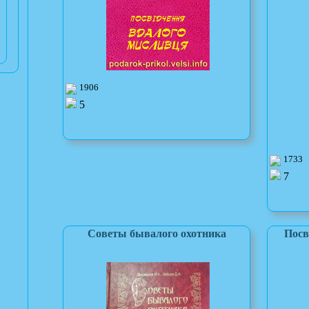
1906
5
1733
7
Советы бывалого охотника
Посв