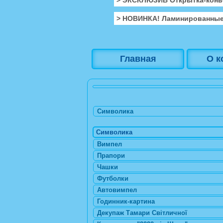
> НОВИНКА! Ламинированные
Главная
О к
Символика
Символика
Вимпел
Прапори
Чашки
Футболки
Автовимпел
Годинник-картина
Декупаж Тамари Світличної