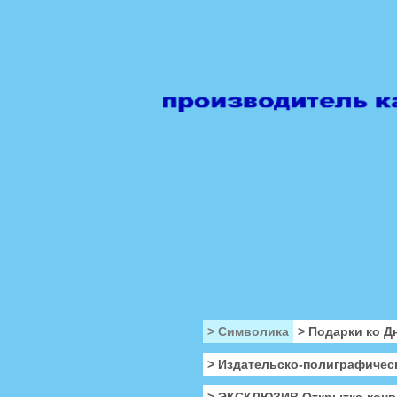
> Символика
> Подарки ко Д
> Издательско-полиграфичес
> ЭКСКЛЮЗИВ Открытка-конв