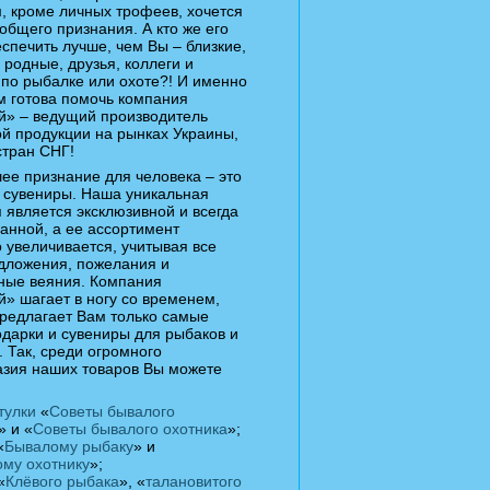
, кроме личных трофеев, хочется
общего признания. А кто же его
спечить лучше, чем Вы – близкие,
родные, друзья, коллеги и
по рыбалке или охоте?! И именно
м готова помочь компания
й» – ведущий производитель
й продукции на рынках Украины,
стран СНГ!
ее признание для человека – это
 сувениры. Наша уникальная
 является эксклюзивной и всегда
анной, а ее ассортимент
 увеличивается, учитывая все
дложения, пожелания и
ные веяния. Компания
» шагает в ногу со временем,
редлагает Вам только самые
дарки и сувениры для рыбаков и
. Так, среди огромного
азия наших товаров Вы можете
тулки
«
Советы бывалого
» и «
Советы бывалого охотника
»;
«
Бывалому рыбаку
» и
ому охотнику
»;
«
Клёвого рыбака
», «
талановитого