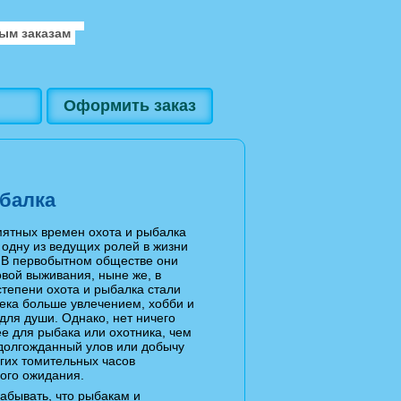
ым заказам
Оформить заказ
ыбалка
ятных времен охота и рыбалка
одну из ведущих ролей в жизни
 В первобытном обществе они
вой выживания, ныне же, в
тепени охота и рыбалка стали
ека больше увлечением, хобби и
для души. Однако, нет ничего
е для рыбака или охотника, чем
долгожданный улов или добычу
гих томительных часов
ого ожидания.
забывать, что рыбакам и