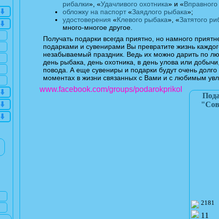
рибалки
», «
Удачливого охотника
» и «
Вправного
обложку на паспорт
«
Заядлого рыбака
»;
удостоверения
«
Клевого рыбака
», «
Затятого ри
много-многое другое.
Получать подарки всегда приятно, но намного приятн
подарками и сувенирами Вы превратите жизнь каждого
незабываемый праздник. Ведь их можно дарить по лю
день рыбака, день охотника, в день улова или добычи
повода. А еще сувениры и подарки будут очень долг
моментах в жизни связанных с Вами и с любимым ув
www.facebook.com/groups/podarokprikol
Пода
"Сов
2181
11