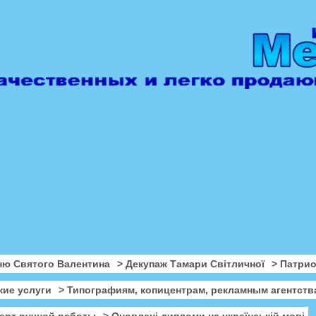
ню Святого Валентина
> Декупаж Тамари Світличної
> Патри
кие услуги
> Типографиям, копицентрам, рекламным агентств
ерт ручной работы
> Оновлені дипломи на українській мові