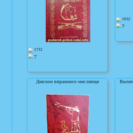
1632
7
1732
7
Диплом вправного мисливця
Вымпе