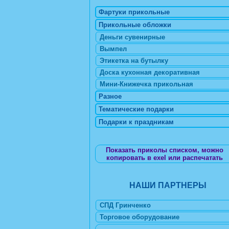
Фартуки прикольные
Прикольные обложки
Деньги сувенирные
Вымпел
Этикетка на бутылку
Доска кухонная декоративная
Мини-Книжечка прикольная
Разное
Тематические подарки
Подарки к праздникам
Показать приколы списком, можно
копировать в exel или распечатать
НАШИ ПАРТНЕРЫ
СПД Гринченко
Торговое оборудование