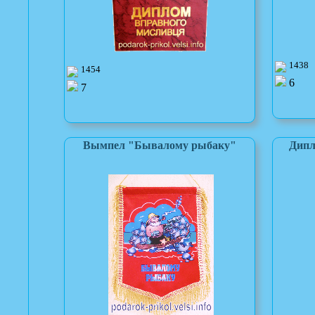
1438
1454
6
7
Вымпел "Бывалому рыбаку"
Дипл