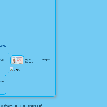
кже:
ндр
Права Андрей
Быков
1916
рий
и будут только зеленый