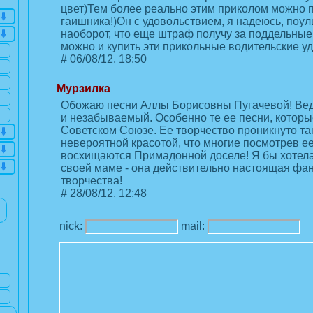
цвет)Тем более реально этим приколом можно 
гаишника!)Он с удовольствием, я надеюсь, поул
наоборот, что еще штраф получу за поддельные
можно и купить эти прикольные водительские у
#
06/08/12, 18:50
Мурзилка
Обожаю песни Аллы Борисовны Пугачевой! Ве
и незабываемый. Особенно те ее песни, которы
Советском Союзе. Ее творчество проникнуто та
невероятной красотой, что многие посмотрев е
восхищаются Примадонной доселе! Я бы хотела
своей маме - она действительно настоящая фа
творчества!
#
28/08/12, 12:48
nick:
mail: