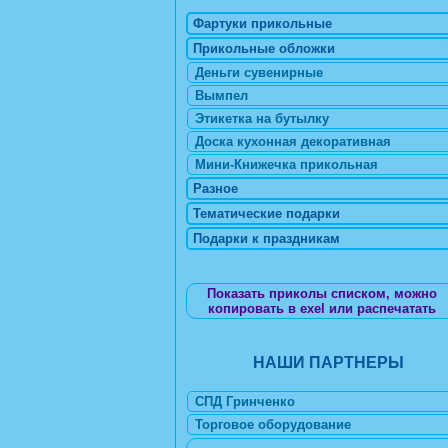
Фартуки прикольные
Прикольные обложки
Деньги сувенирные
Вымпел
Этикетка на бутылку
Доска кухонная декоративная
Мини-Книжечка прикольная
Разное
Тематические подарки
Подарки к праздникам
Показать приколы списком, можно
копировать в exel или распечатать
НАШИ ПАРТНЕРЫ
СПД Гринченко
Торговое оборудование