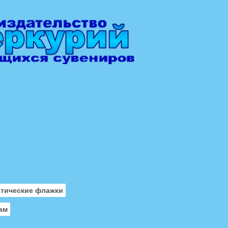
отические флажки
ам