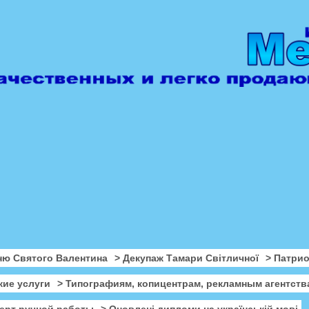
ню Святого Валентина
> Декупаж Тамари Світличної
> Патри
кие услуги
> Типографиям, копицентрам, рекламным агентств
ерт ручной работы
> Оновлені дипломи на українській мові