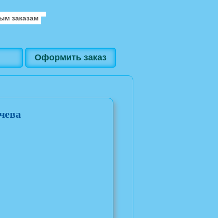
ым заказам
Оформить заказ
чева