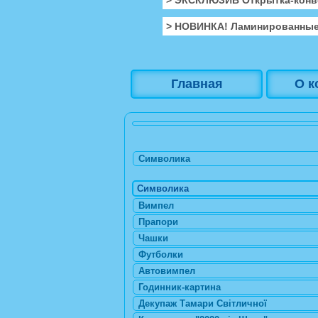
> НОВИНКА! Ламинированные
Главная
О к
Символика
Символика
Вимпел
Прапори
Чашки
Футболки
Автовимпел
Годинник-картина
Декупаж Тамари Світличної