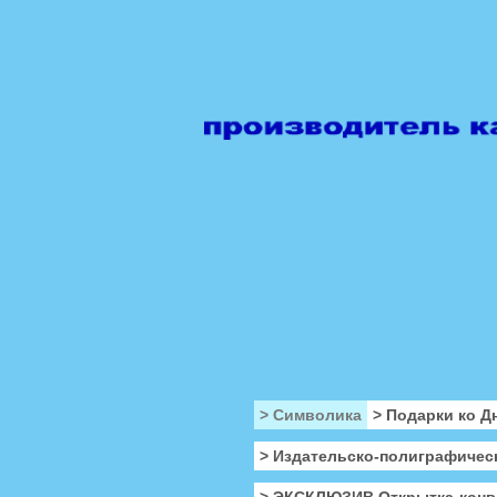
> Символика
> Подарки ко Д
> Издательско-полиграфичес
> ЭКСКЛЮЗИВ Открытка-конв