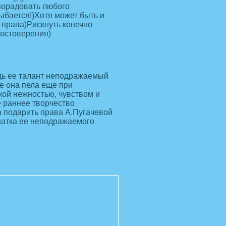
порадовать любого
ыбается!)Хотя может быть и
 права)Рискнуть конечно
достоверения)
дь ее талант неподражаемый
е она пела еще при
кой нежностью, чувством и
е раннее творчество
 подарить права А.Пугачевой
натка ее неподражаемого