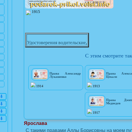
1915
Удостоверения водительские
,
С этим смотрите та
Права Александр
Права Алекса
Лукашенко
Цекало
1914
1913
Права Дмит
Медведев
1917
Ярослава
С такими правами Аллы Борисовны на моем пут