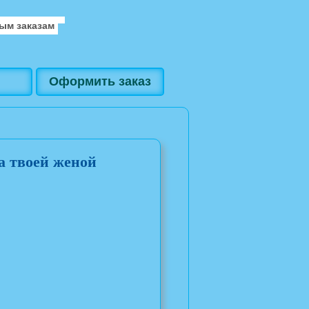
ым заказам
Оформить заказ
а твоей женой