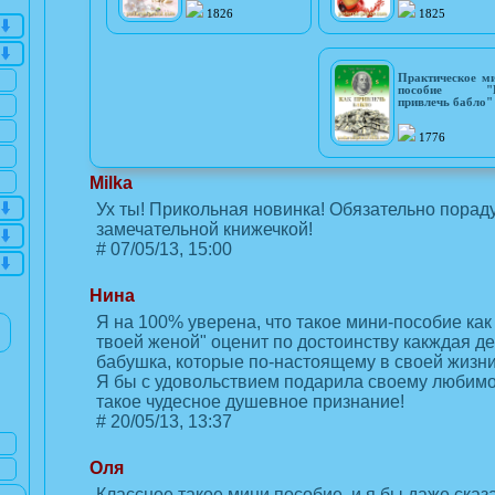
1826
1825
Практическое м
пособие "
привлечь бабло"
1776
Milka
Ух ты! Прикольная новинка! Обязательно порад
замечательной книжечкой!
#
07/05/13, 15:00
Нина
Я на 100% уверена, что такое мини-пособие как
твоей женой" оценит по достоинству какждая д
бабушка, которые по-настоящему в своей жизни
Я бы с удовольствием подарила своему любимо
такое чудесное душевное признание!
#
20/05/13, 13:37
Оля
Классное такое мини пособие, и я бы даже ска