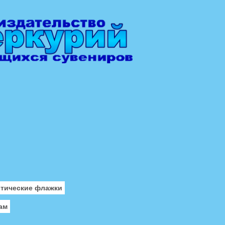
отические флажки
ам