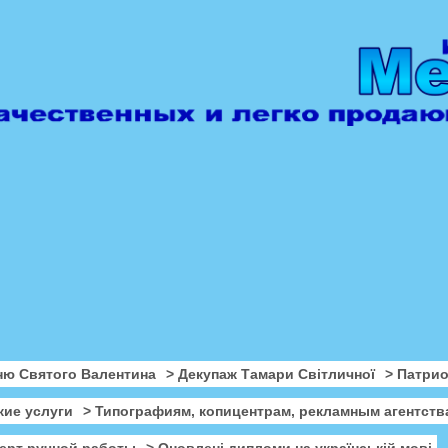
ню Святого Валентина
> Декупаж Тамари Світличної
> Патри
кие услуги
> Типографиям, копицентрам, рекламным агентств
ерт ручной работы
> Оновлені дипломи на українській мові