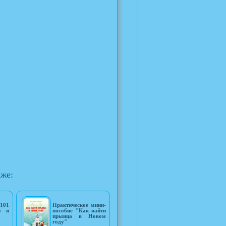
кже:
101
Практическое мини-
у я
пособие "Как найти
прынца в Новом
году"