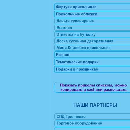
Фартуки прикольные
Прикольные обложки
Деньги сувенирные
Вымпел
Этикетка на бутылку
Доска кухонная декоративная
Мини-Книжечка прикольная
Разное
Тематические подарки
Подарки к праздникам
Показать приколы списком, можно
копировать в exel или распечатать
НАШИ ПАРТНЕРЫ
СПД Гринченко
Торговое оборудование