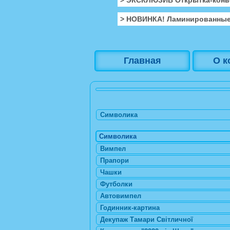
> НОВИНКА! Ламинированные
Главная
О к
Символика
Символика
Вимпел
Прапори
Чашки
Футболки
Автовимпел
Годинник-картина
Декупаж Тамари Світличної