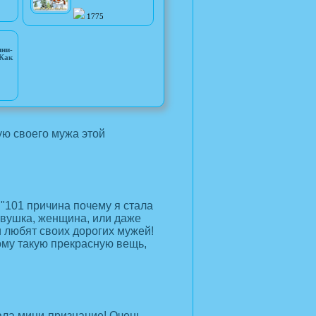
1775
ини-
Как
ую своего мужа этой
 "101 причина почему я стала
евушка, женщина, или даже
 любят своих дорогих мужей!
му такую прекрасную вещь,
зала мини-признание! Очень