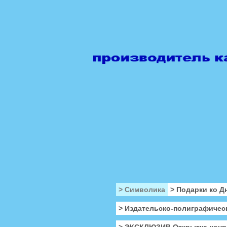
> Символика
> Подарки ко Д
> Издательско-полиграфичес
> ЭКСКЛЮЗИВ Открытка-конв