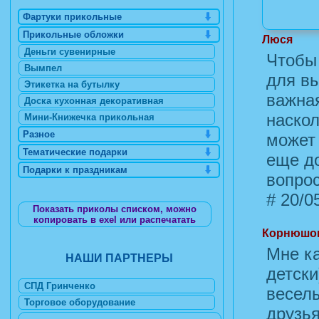
Фартуки прикольные
Прикольные обложки
Люся
Деньги сувенирные
Чтобы 
Вымпел
для вы
Этикетка на бутылку
важная
Доска кухонная декоративная
наскол
Мини-Книжечка прикольная
Разное
может 
Тематические подарки
еще д
Подарки к праздникам
вопро
#
20/05
Показать приколы списком, можно
копировать в exel или распечатать
Корнюшо
Мне ка
НАШИ ПАРТНЕРЫ
детски
СПД Гринченко
веселы
Торговое оборудование
друзья