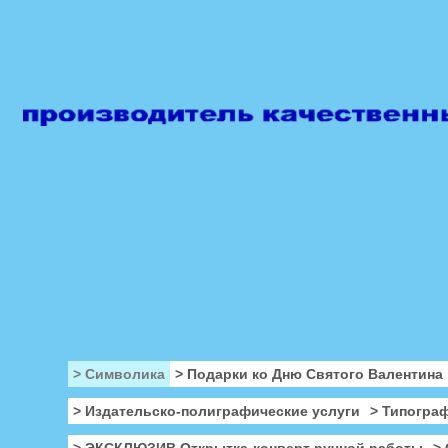
> Символика
> Подарки ко Дню Святого Валентина
> Издательско-полиграфические услуги
> Типогра
> ЭКСКЛЮЗИВ Открытка-конверт ручной работы
>