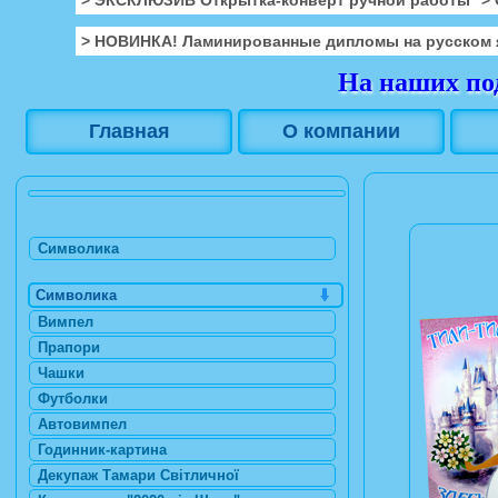
> НОВИНКА! Ламинированные дипломы на русском 
На наших под
Главная
О компании
Символика
Символика
Вимпел
Прапори
Чашки
Футболки
Автовимпел
Годинник-картина
Декупаж Тамари Світличної