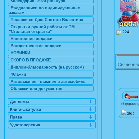
Календарик "2020 рік Щура"
Ежедневники по индивидуальным
заказам
Подарки ко Дню Святого Валентина
Открытки ручной работы от ТМ
"Стильная открытка"
2241
Новогодние подарки
Рождественские подарки
НОВИНКИ
СКОРО В ПРОДАЖЕ
Свадебна
Диплом-благодарность (на русском)
Флажки
Автовымпел - вымпел в автомобиль
Обложки для документов
Дипломы
(бордовый,
Книга-шкатулка
2910
Права
Удостоверения