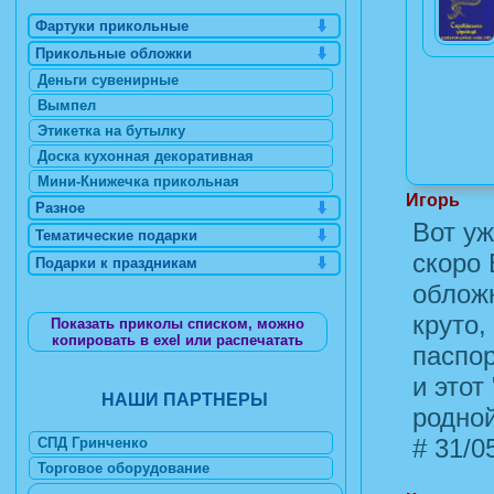
Фартуки прикольные
Прикольные обложки
Деньги сувенирные
Вымпел
Этикетка на бутылку
Доска кухонная декоративная
Мини-Книжечка прикольная
Игорь
Разное
Вот уж
Тематические подарки
скоро 
Подарки к праздникам
обложк
круто,
Показать приколы списком, можно
копировать в exel или распечатать
паспор
и этот
НАШИ ПАРТНЕРЫ
родной
#
31/05
СПД Гринченко
Торговое оборудование