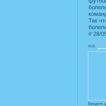
футбол
болель
команд
Так чт
болел
#
28/05
nick:
Введите 