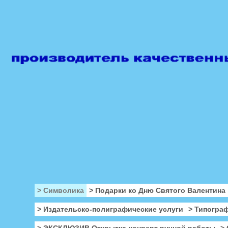
> Символика
> Подарки ко Дню Святого Валентина
> Издательско-полиграфические услуги
> Типогра
> ЭКСКЛЮЗИВ Открытка-конверт ручной работы
>