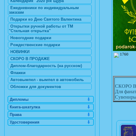
Календарик "2020 рік Щура"
Ежедневники по индивидуальным
заказам
Подарки ко Дню Святого Валентина
Открытки ручной работы от ТМ
"Стильная открытка"
Новогодние подарки
Рождественские подарки
НОВИНКИ
1760
СКОРО В ПРОДАЖЕ
Диплом-благодарность (на русском)
Флажки
Автовымпел - вымпел в автомобиль
СКОРО 
Обложки для документов
Для фана
Сувениры
Дипломы
Книга-шкатулка
Права
Удостоверения