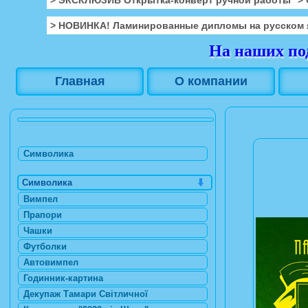
> НОВИНКА! Ламинированные дипломы на русском 
На наших под
Главная
О компании
Символика
Символика
Вимпел
Прапори
Чашки
Футболки
Автовимпел
Годинник-картина
Декупаж Тамари Світличної