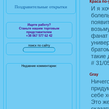
Краса по-
Поздравительные открытки
И я хо
болель
появит
Ищете работу?
возьму
Станьте нашим торговым
представителем
фанат 
+38 067 577 62 42
универ
поиск по сайту
братом
такие 
#
31/05
Недавние комментарии:
Gray
Ничего
придум
себе х
Это же
сказат