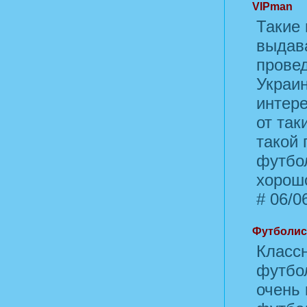
VIPman
Такие
выдав
провед
Украи
интер
от так
такой 
футбол
хорош
#
06/06
Футболис
Класс
футбол
очень 