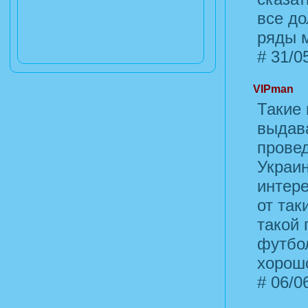
все д
ряды м
#
31/05
VIPman
Такие
выдав
провед
Украи
интер
от так
такой 
футбол
хорош
#
06/06