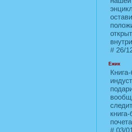
нашей 
энцикл
остави
положи
открыт
внутри
#
26/12
Ежик
Книга-
индуст
подари
вообще
следит
книга-
почета
#
03/01