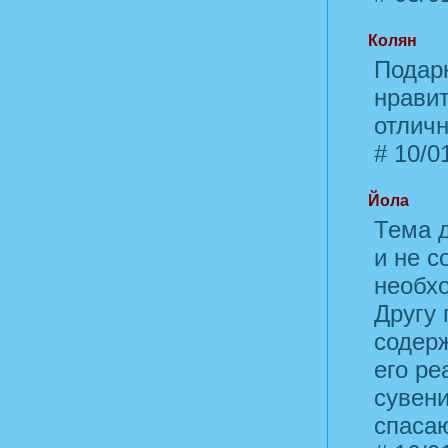
Колян
Подарк
нравит
отличн
#
10/01
Йола
Тема д
и не с
необхо
Другу 
содерж
его ре
сувени
спасаю