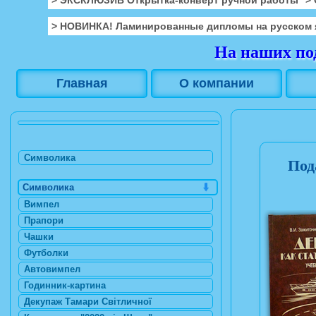
> НОВИНКА! Ламинированные дипломы на русском 
На наших под
Главная
О компании
Символика
Под
Символика
Вимпел
Прапори
Чашки
Футболки
Автовимпел
Годинник-картина
Декупаж Тамари Світличної