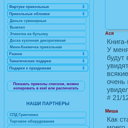
Фартуки прикольные
Прикольные обложки
Деньги сувенирные
Вымпел
Ася
Этикетка на бутылку
Книга-
Доска кухонная декоративная
Мини-Книжечка прикольная
У меня
Разное
будут 
Тематические подарки
увидят
Подарки к праздникам
всякие
очень 
Показать приколы списком, можно
увидел
копировать в exel или распечатать
#
21/12
НАШИ ПАРТНЕРЫ
Миша
СПД Гринченко
Как ст
Торговое оборудование
моего 