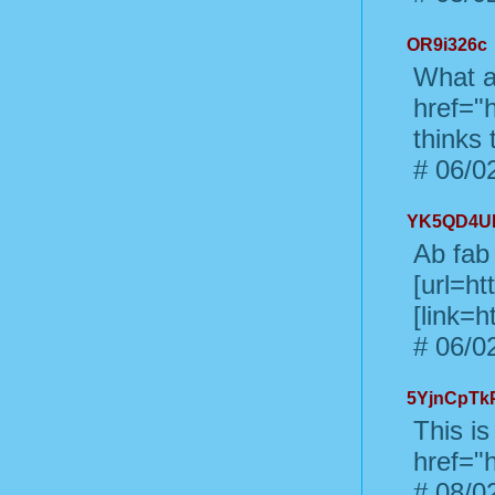
OR9i326c
What a 
href="
thinks 
#
06/02
YK5QD4U
Ab fab
[url=ht
[link=
#
06/02
5YjnCpTk
This is
href="h
#
08/02