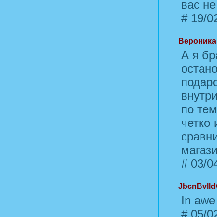
вас не
#
19/02
Вероника
А я бр
остано
подаро
внутри
по тем
четко 
сравн
магази
#
03/04
JbcnBvll
In awe 
#
05/02