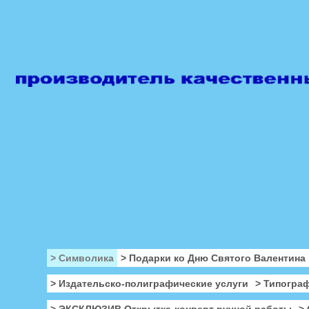
> Символика
> Подарки ко Дню Святого Валентина
> Издательско-полиграфические услуги
> Типогра
> ЭКСКЛЮЗИВ Открытка-конверт ручной работы
>