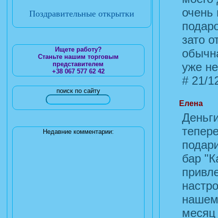
очень 
Поздравительные открытки
подаро
зато о
Ищете работу?
обычна
Станьте нашим торговым
представителем
уже не
+38 067 577 62 42
#
21/12
поиск по сайту
Елена
Деньг
тепере
Недавние комментарии:
подари
бар "К
привле
настро
нашему
месяц 