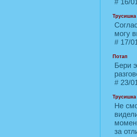
#
16/01
Трусишка
Соглас
могу в
#
17/01
Потап
Бери э
разгов
#
23/01
Трусишка
Не смо
видели
момент
за отл