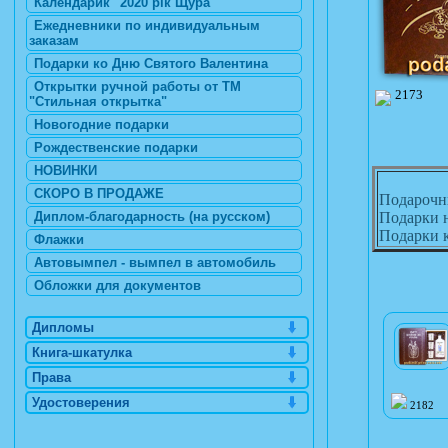
Календарик "2020 рік Щура"
Ежедневники по индивидуальным
заказам
Подарки ко Дню Святого Валентина
Открытки ручной работы от ТМ
2173
"Стильная открытка"
Новогодние подарки
Рождественские подарки
НОВИНКИ
СКОРО В ПРОДАЖЕ
Подарочн
Диплом-благодарность (на русском)
Подарки н
Подарки к
Флажки
Автовымпел - вымпел в автомобиль
Обложки для документов
Дипломы
Книга-шкатулка
Права
Удостоверения
2182