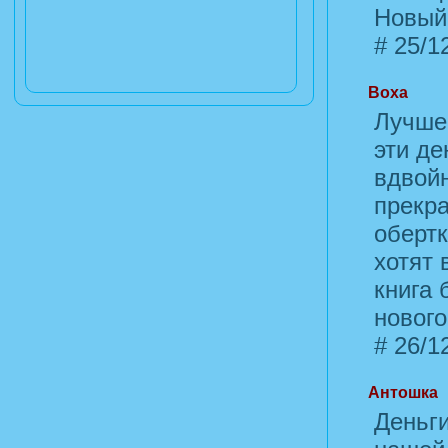
Новый 
#
25/12
Воха
Лучше 
эти де
вдвойн
прекра
обертк
хотят 
книга 
нового
#
26/12
Антошка
Деньги