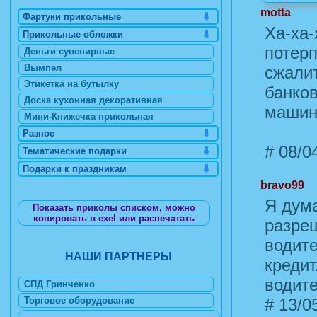
motta
Фартуки прикольные
Ха-ха-
Прикольные обложки
потерп
Деньги сувенирные
Вымпел
сжали
Этикетка на бутылку
банков
Доска кухонная декоративная
машину
Мини-Книжечка прикольная
Разное
#
08/04
Тематические подарки
Подарки к праздникам
bravo99
Я дума
Показать приколы списком, можно
копировать в exel или распечатать
разреш
водит
НАШИ ПАРТНЕРЫ
кредит
водите
СПД Гринченко
Торговое оборудование
#
13/05