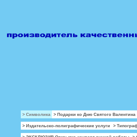
> Символика
> Подарки ко Дню Святого Валентина
> Издательско-полиграфические услуги
> Типогра
> ЭКСКЛЮЗИВ Открытка-конверт ручной работы
>