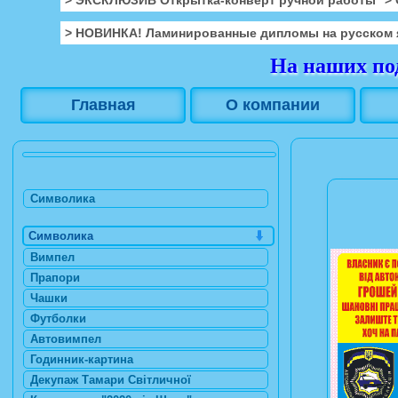
> НОВИНКА! Ламинированные дипломы на русском 
На наших под
Главная
О компании
Символика
Символика
Вимпел
Прапори
Чашки
Футболки
Автовимпел
Годинник-картина
Декупаж Тамари Світличної