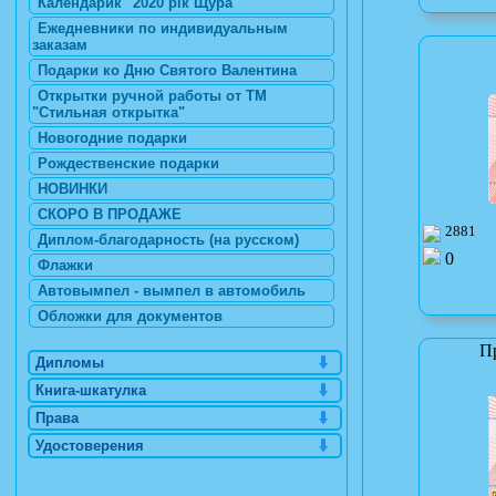
Календарик "2020 рік Щура"
Ежедневники по индивидуальным
заказам
Подарки ко Дню Святого Валентина
Открытки ручной работы от ТМ
"Стильная открытка"
Новогодние подарки
Рождественские подарки
НОВИНКИ
СКОРО В ПРОДАЖЕ
2881
Диплом-благодарность (на русском)
0
Флажки
Автовымпел - вымпел в автомобиль
Обложки для документов
П
Дипломы
Книга-шкатулка
Права
Удостоверения