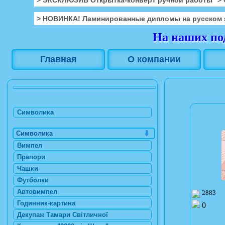
> НОВИНКА! Ламинированные дипломы на русском 
На наших под
Главная
О компании
Символика
Символика
Вимпел
Прапори
Чашки
Футболки
Автовимпел
2883
Годинник-картина
0
Декупаж Тамари Світличної