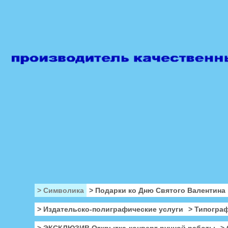
> Символика
> Подарки ко Дню Святого Валентина
> Издательско-полиграфические услуги
> Типогра
> ЭКСКЛЮЗИВ Открытка-конверт ручной работы
>