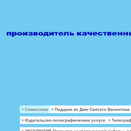
> Символика
> Подарки ко Дню Святого Валентина
> Издательско-полиграфические услуги
> Типогра
> ЭКСКЛЮЗИВ Открытка-конверт ручной работы
>