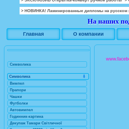
> НОВИНКА! Ламинированные дипломы на русском 
На наших под
Главная
О компании
www.facebo
Символика
Символика
Вимпел
Прапори
Чашки
Футболки
Автовимпел
Годинник-картина
Декупаж Тамари Світличної