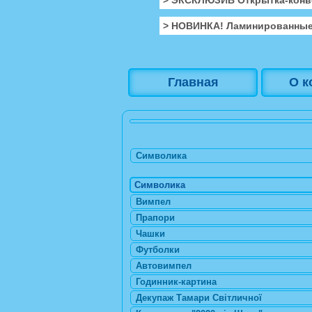
> НОВИНКА! Ламинированные
Главная
О к
Символика
Символика
Вимпел
Прапори
Чашки
Футболки
Автовимпел
Годинник-картина
Декупаж Тамари Світличної