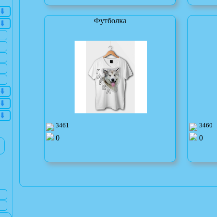
Футболка
3461
3460
0
0