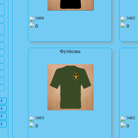
3466
3465
0
0
Футболка
3463
3462
0
0