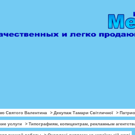
ню Святого Валентина
> Декупаж Тамари Світличної
> Патри
кие услуги
> Типографиям, копицентрам, рекламным агентств
ерт ручной работы
> Оновлені дипломи на українській мові