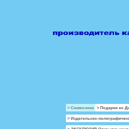
> Символика
> Подарки ко Д
> Издательско-полиграфичес
> ЭКСКЛЮЗИВ Открытка-конв