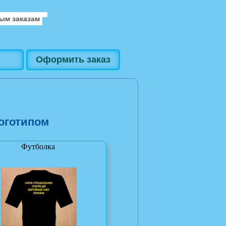
ым заказам
Оформить заказ
оготипом
Футболка