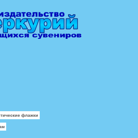
отические флажки
ам