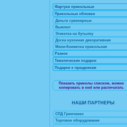
Фартуки прикольные
Прикольные обложки
Деньги сувенирные
Вымпел
Этикетка на бутылку
Доска кухонная декоративная
Мини-Книжечка прикольная
Разное
Тематические подарки
Подарки к праздникам
Показать приколы списком, можно
копировать в exel или распечатать
НАШИ ПАРТНЕРЫ
СПД Гринченко
Торговое оборудование