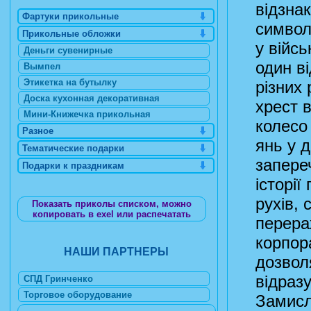
відзнак
Фартуки прикольные
символ
Прикольные обложки
у війсь
Деньги сувенирные
один ві
Вымпел
Этикетка на бутылку
різних 
Доска кухонная декоративная
хрест в
Мини-Книжечка прикольная
колесо 
Разное
янь у д
Тематические подарки
запере
Подарки к праздникам
історії
рухів, 
Показать приколы списком, можно
копировать в exel или распечатать
перера
корпора
НАШИ ПАРТНЕРЫ
дозвол
відразу
СПД Гринченко
Торговое оборудование
Замисл