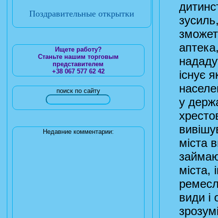
дитинс
Поздравительные открытки
зусиль
зможет
аптека
Ищете работу?
Станьте нашим торговым
нададу
представителем
+38 067 577 62 42
існує 
населен
поиск по сайту
у держа
хресто
вивішув
Недавние комментарии:
міста 
займаю
міста, 
ремесл
види і
зрозум