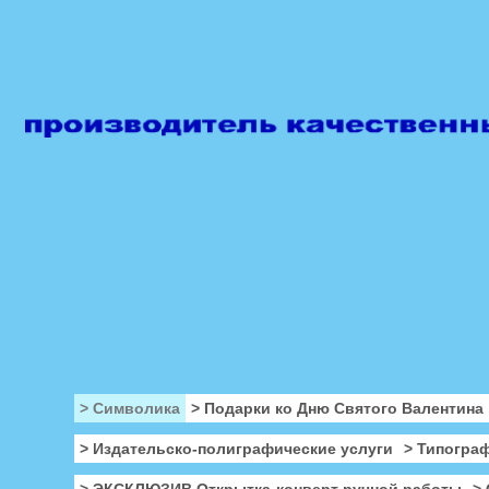
> Символика
> Подарки ко Дню Святого Валентина
> Издательско-полиграфические услуги
> Типогра
> ЭКСКЛЮЗИВ Открытка-конверт ручной работы
>