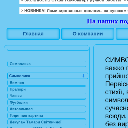
> НОВИНКА! Ламинированные дипломы на русском 
На наших под
Главная
О компании
СИМВОЛ
Символика
важко 
прийшо
Символика
Первіс
Вимпел
Прапори
стихії,
Чашки
символ
Футболки
сучасн
Автовимпел
всюди.
Годинник-картина
Декупаж Тамари Світличної
без вир