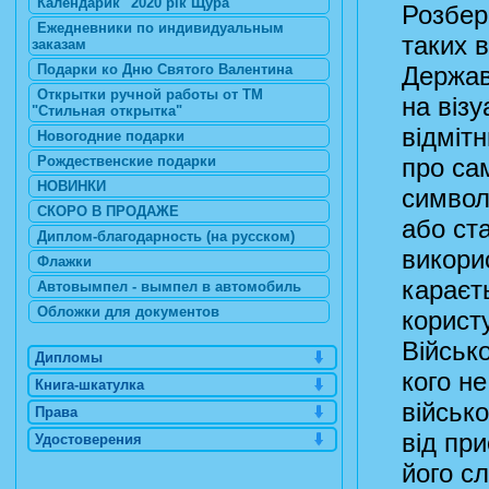
Календарик "2020 рік Щура"
Розбер
Ежедневники по индивидуальным
таких 
заказам
Подарки ко Дню Святого Валентина
Держав
Открытки ручной работы от ТМ
на віз
"Стильная открытка"
відмітн
Новогодние подарки
Рождественские подарки
про сам
НОВИНКИ
символ
СКОРО В ПРОДАЖЕ
або ст
Диплом-благодарность (на русском)
викори
Флажки
караєт
Автовымпел - вымпел в автомобиль
Обложки для документов
користу
Військ
Дипломы
кого не
Книга-шкатулка
військ
Права
від пр
Удостоверения
його сл