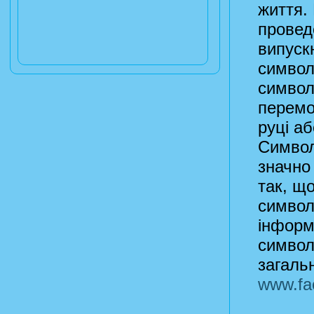
життя.
провед
випуск
символі
символ 
перемо
руці аб
Символ
значно
так, щ
символи
інформ
символ
загаль
www.fa