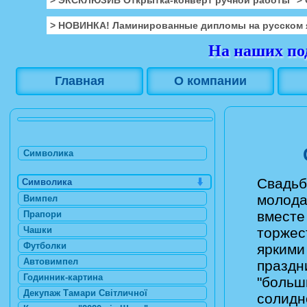
> НОВИНКА! Ламинированные дипломы на русском 
На наших под
Главная
О компании
Символика
Свадьба
Символика
молода
Вимпел
вместе
Прапори
Чашки
торжес
Футболки
яркими
Автовимпел
праздн
Годинник-картина
"больш
Декупаж Тамари Світличної
солидн