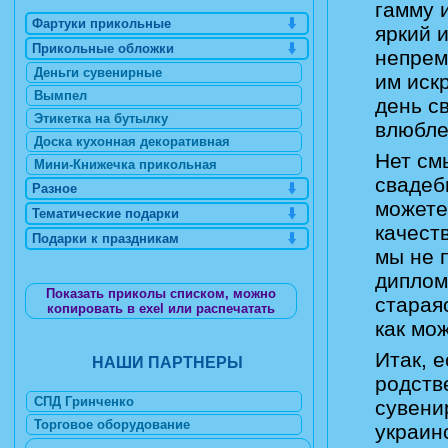
гамму 
Фартуки прикольные
яркий 
Прикольные обложки
непрем
Деньги сувенирные
им иск
Вымпел
день св
Этикетка на бутылку
влюбле
Доска кухонная декоративная
Нет см
Мини-Книжечка прикольная
свадеб
Разное
можете
Тематические подарки
качест
Подарки к праздникам
мы не 
диплом
Показать приколы списком, можно
старая
копировать в exel или распечатать
как мо
Итак, 
НАШИ ПАРТНЕРЫ
родств
СПД Гринченко
сувени
Торговое оборудование
украин