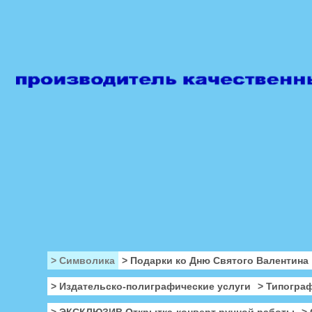
> Символика
> Подарки ко Дню Святого Валентина
> Издательско-полиграфические услуги
> Типогра
> ЭКСКЛЮЗИВ Открытка-конверт ручной работы
>