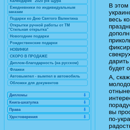
Календарик "2020 рік Щура"
В этом
Ежедневники по индивидуальным
украин
заказам
весь к
Подарки ко Дню Святого Валентина
Открытки ручной работы от ТМ
праздн
"Стильная открытка"
дополн
Новогодние подарки
прикол
Рождественские подарки
фиксир
НОВИНКИ
свекрух
СКОРО В ПРОДАЖЕ
дарить 
Диплом-благодарность (на русском)
будет о
Флажки
А, ска
Автовымпел - вымпел в автомобиль
Обложки для документов
молодо
отныне
Дипломы
интере
Книга-шкатулка
пораду
Права
вы про
Удостоверения
по-укр
радост