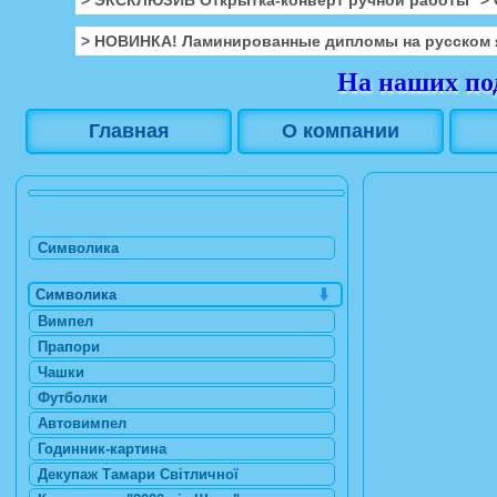
> НОВИНКА! Ламинированные дипломы на русском 
На наших под
Главная
О компании
Символика
Символика
Вимпел
Прапори
Чашки
Футболки
Автовимпел
Годинник-картина
Декупаж Тамари Світличної