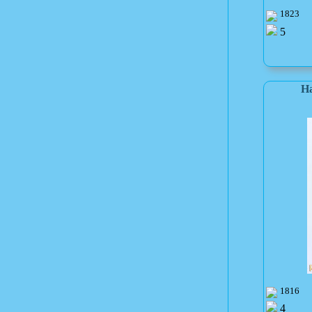
1823
5
На
1816
4