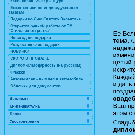
Календарик "2020 рік Щура"
Ежедневники по индивидуальным
заказам
Подарки ко Дню Святого Валентина
Открытки ручной работы от ТМ
"Стильная открытка"
Ее Вел
Новогодние подарки
тема. С
Рождественские подарки
надежд
НОВИНКИ
измени
СКОРО В ПРОДАЖЕ
целый 
Диплом-благодарность (на русском)
искрит
Флажки
Каждый
Автовымпел - вымпел в автомобиль
и дать
Обложки для документов
поздра
сваде
Дипломы
Ваш пр
Книга-шкатулка
этом с
Права
Свадьб
Удостоверения
дипло