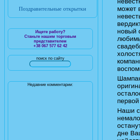
невест
может 
Поздравительные открытки
невест
вердик
новый 
Ищете работу?
Станьте нашим торговым
любимы
представителем
свадеб
+38 067 577 62 42
холост
поиск по сайту
компан
воспом
Шампан
Недавние комментарии:
оригин
остало
первой
Наши с
немало
остану
дне Ва