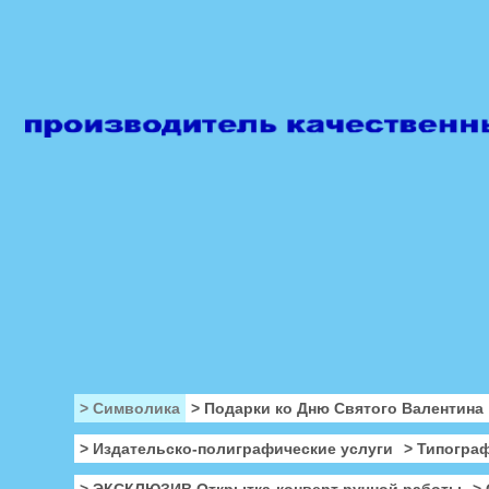
> Символика
> Подарки ко Дню Святого Валентина
> Издательско-полиграфические услуги
> Типогра
> ЭКСКЛЮЗИВ Открытка-конверт ручной работы
>