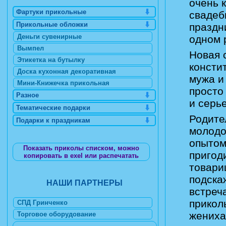
очень 
Фартуки прикольные
свадеб
Прикольные обложки
праздн
Деньги сувенирные
одном 
Вымпел
Новая 
Этикетка на бутылку
консти
Доска кухонная декоративная
мужа и
Мини-Книжечка прикольная
просто
Разное
и серь
Тематические подарки
Родите
Подарки к праздникам
молодо
опытом
Показать приколы списком, можно
пригод
копировать в exel или распечатать
товари
подскаж
НАШИ ПАРТНЕРЫ
встреча
прикол
СПД Гринченко
жениха
Торговое оборудование