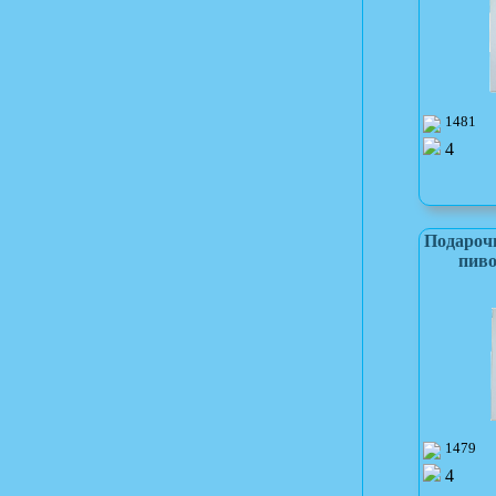
1481
4
Подароч
пиво
1479
4