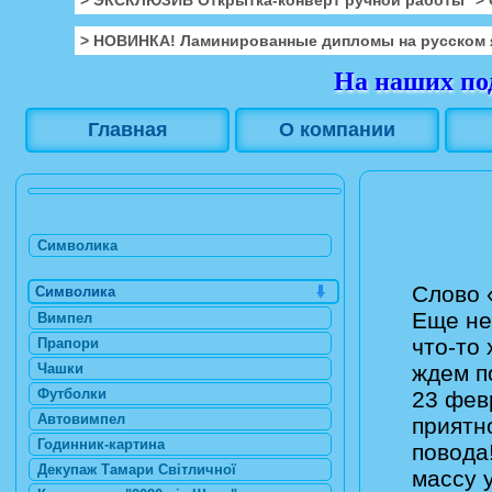
> НОВИНКА! Ламинированные дипломы на русском 
На наших под
Главная
О компании
Символика
Слово 
Символика
Еще не
Вимпел
что-то
Прапори
Чашки
ждем п
Футболки
23 фев
Автовимпел
приятн
Годинник-картина
повода
Декупаж Тамари Світличної
массу 