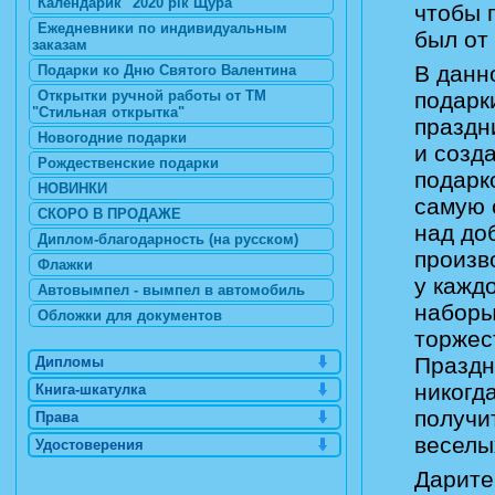
Календарик "2020 рік Щура"
чтобы 
Ежедневники по индивидуальным
был от
заказам
В данн
Подарки ко Дню Святого Валентина
Открытки ручной работы от ТМ
подарк
"Стильная открытка"
праздн
Новогодние подарки
и созд
Рождественские подарки
подарк
НОВИНКИ
самую 
СКОРО В ПРОДАЖЕ
над до
Диплом-благодарность (на русском)
произв
Флажки
у кажд
Автовымпел - вымпел в автомобиль
наборы
Обложки для документов
торжес
Праздн
Дипломы
никогд
Книга-шкатулка
получи
Права
веселы
Удостоверения
Дарите