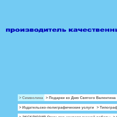
> Символика
> Подарки ко Дню Святого Валентина
> Издательско-полиграфические услуги
> Типогра
> ЭКСКЛЮЗИВ Открытка-конверт ручной работы
>