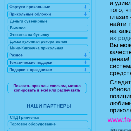
и удив
Фартуки прикольные
того, 
Прикольные обложки
глазах
Деньги сувенирные
найти 
Вымпел
на каж
Этикетка на бутылку
их род
Доска кухонная декоративная
Вы мож
Мини-Книжечка прикольная
качест
Разное
ценам!
Тематические подарки
систем
Подарки к праздникам
средст
Следит
Показать приколы списком, можно
обновл
копировать в exel или распечатать
позици
любимы
НАШИ ПАРТНЕРЫ
прикол
СПД Гринченко
www.fa
Торговое оборудование
Магнитны