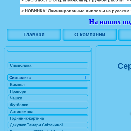
> НОВИНКА! Ламинированные дипломы на русском 
На наших под
Главная
О компании
Се
Символика
Символика
Вимпел
Прапори
Чашки
Футболки
Автовимпел
Годинник-картина
Декупаж Тамари Світличної