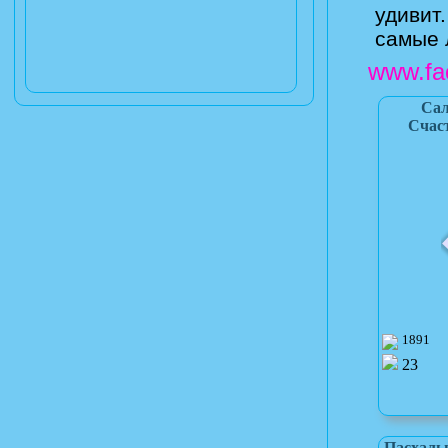
удивит
самые 
www.fa
Сал
Счаст
1891
23
Пасхальн