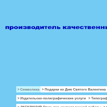
> Символика
> Подарки ко Дню Святого Валентина
> Издательско-полиграфические услуги
> Типогра
> ЭКСКЛЮЗИВ Открытка-конверт ручной работы
>