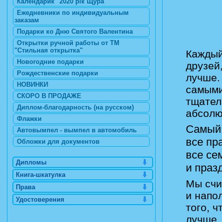
Календарик "2020 рік Щура"
Ежедневники по индивидуальным
заказам
Подарки ко Дню Святого Валентина
Открытки ручной работы от ТМ
"Стильная открытка"
Каждый
Новогодние подарки
друзей
Рождественские подарки
лучше.
НОВИНКИ
самыми
СКОРО В ПРОДАЖЕ
тщател
Диплом-благодарность (на русском)
абсолю
Флажки
Самый 
Автовымпел - вымпел в автомобиль
все пр
Обложки для документов
все се
Дипломы
и праз
Книга-шкатулка
Мы счи
Права
и напо
Удостоверения
того, 
лучше,