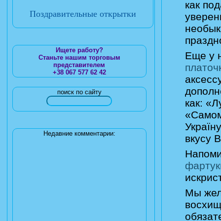
как по
Поздравительные открытки
уверен
необык
праздн
Ищете работу?
Еще у 
Станьте нашим торговым
представителем
платоч
+38 067 577 62 42
аксесс
дополн
поиск по сайту
как: «
«Самом
Україн
Недавние комментарии:
вкусу 
Напоми
фартук
искрис
Мы жел
восхищ
обязат