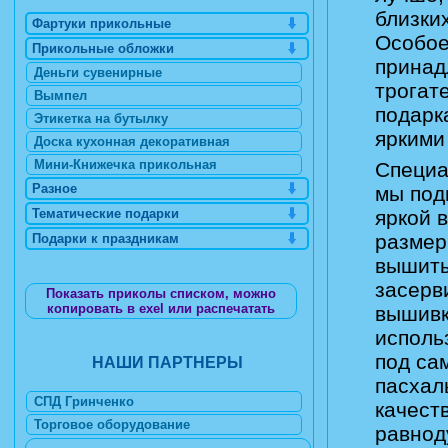
близки
Фартуки прикольные
Особое
Прикольные обложки
принад
Деньги сувенирные
трогат
Вымпел
подарк
Этикетка на бутылку
яркими
Доска кухонная декоративная
Мини-Книжечка прикольная
Специа
Разное
мы под
Тематические подарки
яркой 
размер
Подарки к праздникам
вышиты
засерв
Показать приколы списком, можно
копировать в exel или распечатать
вышивк
исполь
под са
НАШИ ПАРТНЕРЫ
пасхал
СПД Гринченко
качест
Торговое оборудование
равнод