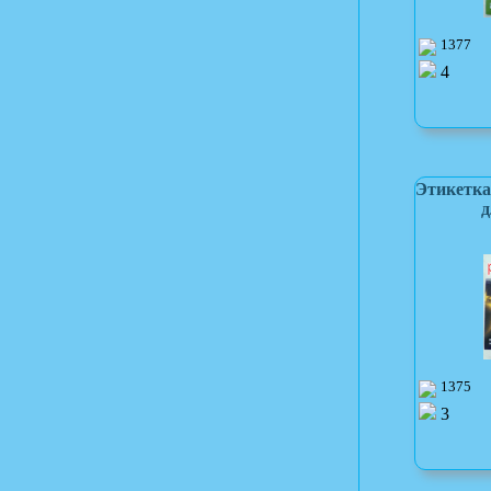
1377
4
Этикетка
д
1375
3