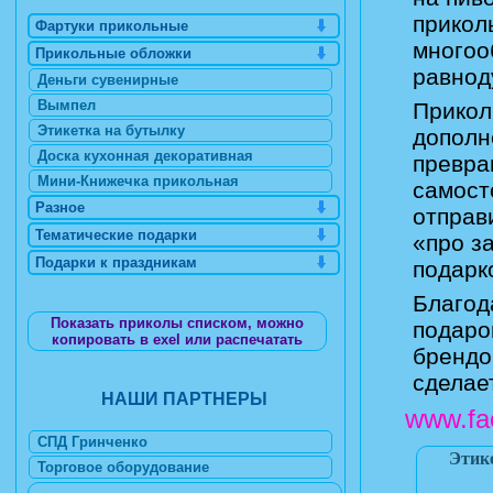
прикол
Фартуки прикольные
многоо
Прикольные обложки
равнод
Деньги сувенирные
Вымпел
Прикол
Этикетка на бутылку
дополн
Доска кухонная декоративная
превра
Мини-Книжечка прикольная
самост
Разное
отправ
Тематические подарки
«про з
Подарки к праздникам
подарк
Благод
Показать приколы списком, можно
подаро
копировать в exel или распечатать
брендо
сделае
НАШИ ПАРТНЕРЫ
www.fa
СПД Гринченко
Этик
Торговое оборудование