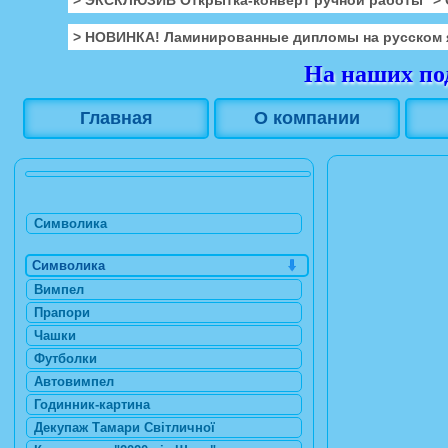
> НОВИНКА! Ламинированные дипломы на русском 
На наших под
Главная
О компании
Символика
Символика
Вимпел
Прапори
Чашки
Футболки
Автовимпел
Годинник-картина
Декупаж Тамари Світличної