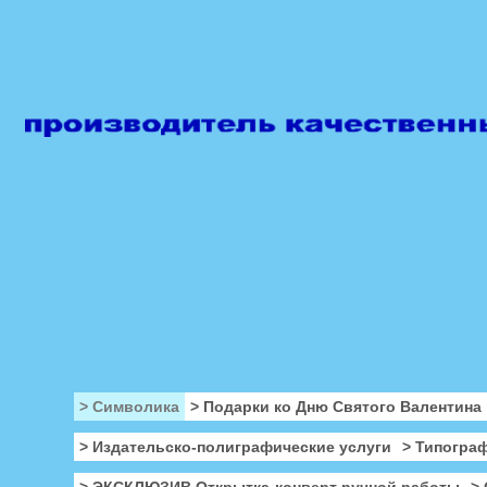
> Символика
> Подарки ко Дню Святого Валентина
> Издательско-полиграфические услуги
> Типогра
> ЭКСКЛЮЗИВ Открытка-конверт ручной работы
>