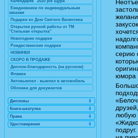
Календарик "2020 рік Щура"
Неотъе
Ежедневники по индивидуальным
застол
заказам
желани
Подарки ко Дню Святого Валентина
закусок
Открытки ручной работы от ТМ
хочетс
"Стильная открытка"
надолг
Новогодние подарки
компан
Рождественские подарки
НОВИНКИ
серию 
СКОРО В ПРОДАЖЕ
которы
Диплом-благодарность (на русском)
оригин
Флажки
юмора 
Автовымпел - вымпел в автомобиль
Большо
Обложки для документов
подход
«Белоч
Дипломы
друзей
Книга-шкатулка
любую 
Права
«Жидко
Удостоверения
подруг
на пив