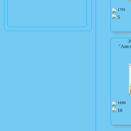
1701
5
Э
"Апел
1699
10