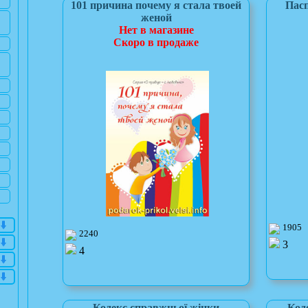
101 причина почему я стала твоей
Пасп
женой
Нет в магазине
Скоро в продаже
1905
2240
3
4
Кодекс справжньої жінки
Код