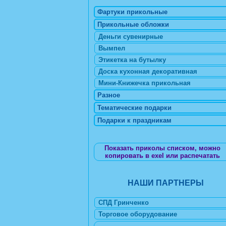
Фартуки прикольные
Прикольные обложки
Деньги сувенирные
Вымпел
Этикетка на бутылку
Доска кухонная декоративная
Мини-Книжечка прикольная
Разное
Тематические подарки
Подарки к праздникам
Показать приколы списком, можно
копировать в exel или распечатать
НАШИ ПАРТНЕРЫ
СПД Гринченко
Торговое оборудование