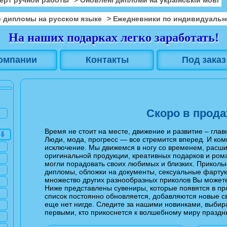
 дипломы на русском языке
> Ежедневники по индивидуальн
На наших подарках легко заработать!
омпании
Контакты
Под заказ
Скоро в прод
Время не стоит на месте, движение и развитие – гла
Люди, мода, прогресс — все стремится вперед. И ко
исключение. Мы движемся в ногу со временем, расш
оригинальной продукции, креативных подарков и ром
могли порадовать своих любимых и близких. Приколь
дипломы, обложки на документы, сексуальные фартук
множество других разнообразных приколов Вы можете 
Ниже представлены сувениры, которые появятся в пр
список постоянно обновляется, добавляются новые с
еще нет нигде. Следите за нашими новинками, выбира
первыми, кто прикоснется к волшебному миру праздни