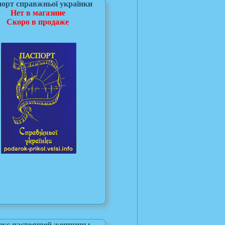
орт справжньої українки
Нет в магазине
Скоро в продаже
екс настоящей женщины