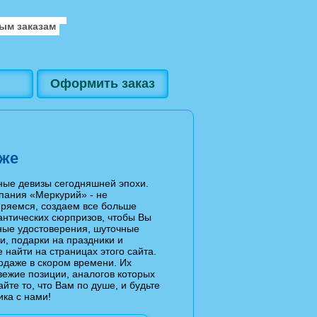
ым заказам
Оформить заказ
аже
вные девизы сегодняшней эпохи.
мпания «Меркурий» - не
иряемся, создаем все больше
антических сюрпризов, чтобы Вы
ные удостоверения, шуточные
и, подарки на праздники и
найти на страницах этого сайта.
одаже в скором времени. Их
вежие позиции, аналогов которых
йте то, что Вам по душе, и будьте
ка с нами!