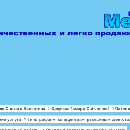
ню Святого Валентина
> Декупаж Тамари Світличної
> Патри
кие услуги
> Типографиям, копицентрам, рекламным агентств
ерт ручной работы
> Оновлені дипломи на українській мові