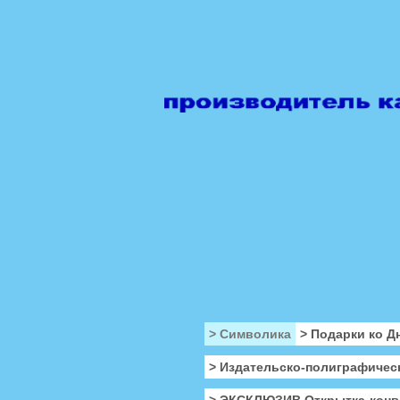
> Символика
> Подарки ко Д
> Издательско-полиграфичес
> ЭКСКЛЮЗИВ Открытка-конв