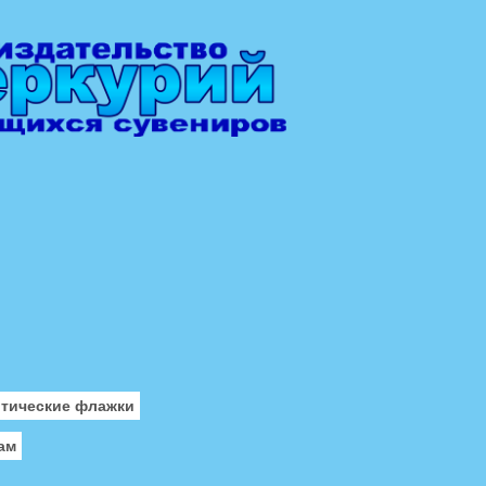
отические флажки
ам