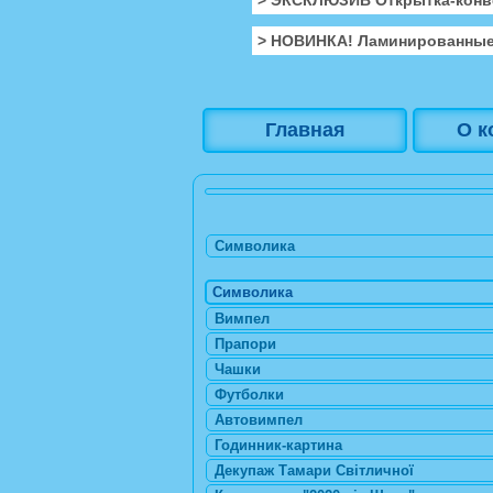
> НОВИНКА! Ламинированные
Главная
О к
Символика
Символика
Вимпел
Прапори
Чашки
Футболки
Автовимпел
Годинник-картина
Декупаж Тамари Світличної