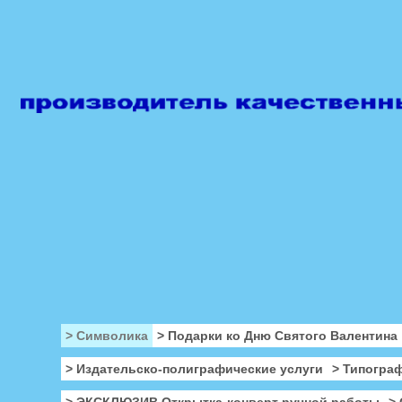
> Символика
> Подарки ко Дню Святого Валентина
> Издательско-полиграфические услуги
> Типогра
> ЭКСКЛЮЗИВ Открытка-конверт ручной работы
>