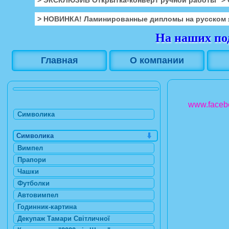
> НОВИНКА! Ламинированные дипломы на русском 
На наших под
Главная
О компании
www.facebo
Символика
Символика
Вимпел
Прапори
Чашки
Футболки
Автовимпел
Годинник-картина
Декупаж Тамари Світличної