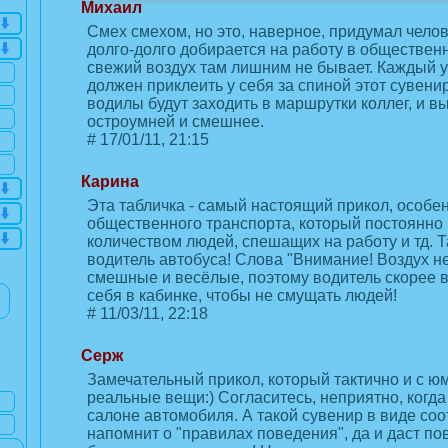
Михаил
Смех смехом, но это, наверное, придумал челов
долго-долго добирается на работу в общественн
свежий воздух там лишним не бывает. Каждый 
должен приклеить у себя за спиной этот сувенир
водилы будут заходить в маршрутки коллег, и вы
остроумней и смешнее.
#
17/01/11, 21:15
Карина
Эта табличка - самый настоящий прикол, особ
общественного транспорта, который постоянн
количеством людей, спешащих на работу и тд. Т
водитель автобуса! Слова "Внимание! Воздух не
смешные и весёлые, поэтому водитель скорее в
себя в кабинке, чтобы не смущать людей!
#
11/03/11, 22:18
Серж
Замечательный прикол, который тактично и с ю
реальные вещи:) Согласитесь, неприятно, когда 
салоне автомобиля. А такой сувенир в виде со
напомнит о "правилах поведения", да и даст по