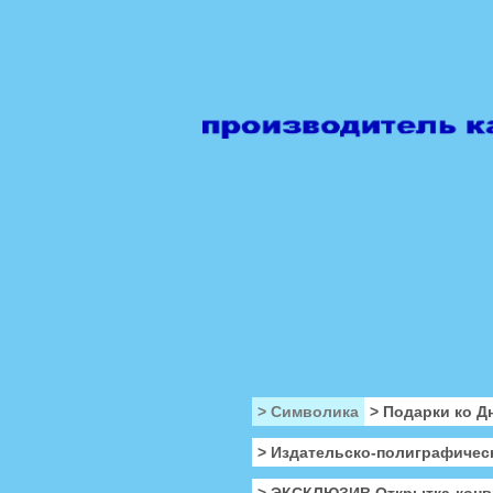
> Символика
> Подарки ко Д
> Издательско-полиграфичес
> ЭКСКЛЮЗИВ Открытка-конв