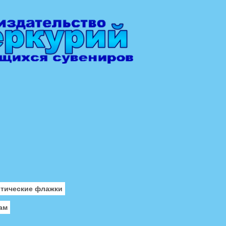
отические флажки
ам