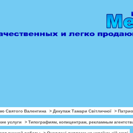
ню Святого Валентина
> Декупаж Тамари Світличної
> Патри
кие услуги
> Типографиям, копицентрам, рекламным агентств
ерт ручной работы
> Оновлені дипломи на українській мові