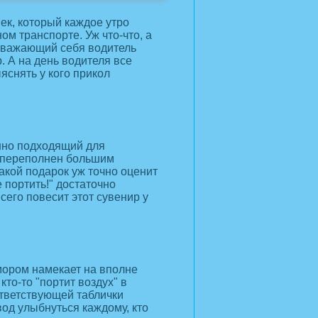
ек, который каждое утро
ом транспорте. Уж что-что, а
уважающий себя водитель
. А на день водителя все
яснять у кого прикол
енно подходящий для
о переполнен большим
акой подарок уж точно оценит
 портить!" достаточно
сего повесит этот сувенир у
мором намекает на вполне
кто-то "портит воздух" в
ответствующей таблички
вод улыбнуться каждому, кто