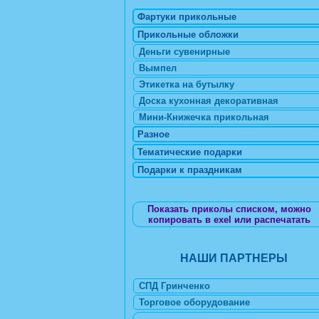
Фартуки прикольные
Прикольные обложки
Деньги сувенирные
Вымпел
Этикетка на бутылку
Доска кухонная декоративная
Мини-Книжечка прикольная
Разное
Тематические подарки
Подарки к праздникам
Показать приколы списком, можно
копировать в exel или распечатать
НАШИ ПАРТНЕРЫ
СПД Гринченко
Торговое оборудование