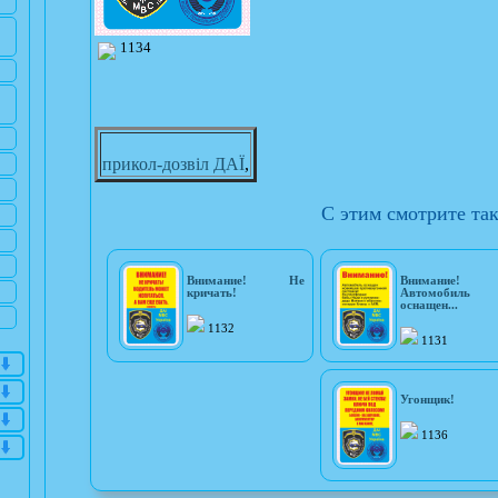
1134
прикол-дозвіл ДАЇ
,
С этим смотрите та
Внимание! Не
Внимание!
кричать!
Автомобиль
оснащен...
1132
1131
Угонщик!
1136