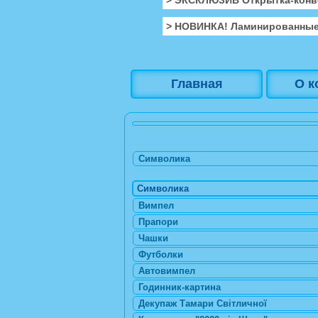
> НОВИНКА! Ламинированные
Главная
О к
Символика
Символика
Вимпел
Прапори
Чашки
Футболки
Автовимпел
Годинник-картина
Декупаж Тамари Світличної