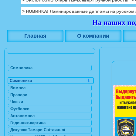
> НОВИНКА! Ламинированные дипломы на русском 
На наших под
Главная
О компании
Символика
Символика
Вимпел
Прапори
Чашки
Футболки
Автовимпел
Годинник-картина
Декупаж Тамари Світличної