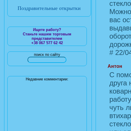
стекло
Поздравительные открытки
Можно 
вас ос
выдави
Ищете работу?
Станьте нашим торговым
оборот
представителем
дорож
+38 067 577 62 42
#
22/04
поиск по сайту
Антон
С пом
Недавние комментарии:
друга 
коварн
работу
чуть л
втихар
стекло