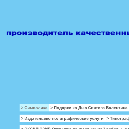
> Символика
> Подарки ко Дню Святого Валентина
> Издательско-полиграфические услуги
> Типогра
> ЭКСКЛЮЗИВ Открытка-конверт ручной работы
>