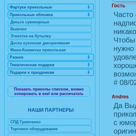
Гость
Фартуки прикольные
Часто
Прикольные обложки
надпис
Деньги сувенирные
Вымпел
никако
Этикетка на бутылку
Чтобы
Доска кухонная декоративная
нужно
Мини-Книжечка прикольная
удовл
Разное
хороше
Тематические подарки
возмо
Подарки к праздникам
#
08/02
Показать приколы списком, можно
копировать в exel или распечатать
Andres
Да Выд
НАШИ ПАРТНЕРЫ
прико
с юмор
СПД Гринченко
Торговое оборудование
оригин