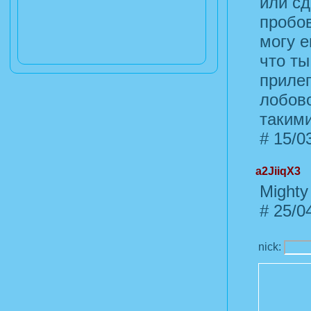
или сд
пробов
могу е
что ты
прилеп
лобово
таким
#
15/03
a2JiiqX3
Mighty 
#
25/04
nick: