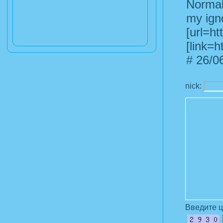
Normall
my ign
[url=htt
[link=h
#
26/06
nick:
Введите 