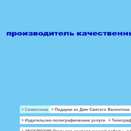
> Символика
> Подарки ко Дню Святого Валентина
> Издательско-полиграфические услуги
> Типогра
> ЭКСКЛЮЗИВ Открытка-конверт ручной работы
>