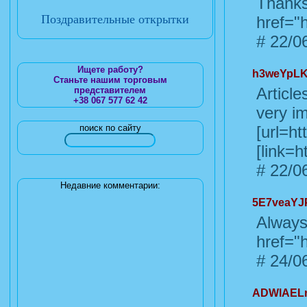
Thanks
Поздравительные открытки
href="h
#
22/06
Ищете работу?
h3weYpL
Станьте нашим торговым
Article
представителем
+38 067 577 62 42
very i
поиск по сайту
[url=ht
[link=
#
22/06
Недавние комментарии:
5E7veaY
Always
href="h
#
24/06
ADWlAELr