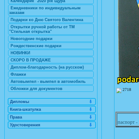
Календарик "2020 рік Щура"
Ежедневники по индивидуальным
заказам
Подарки ко Дню Святого Валентина
Открытки ручной работы от ТМ
"Стильная открытка"
Новогодние подарки
Рождественские подарки
НОВИНКИ
СКОРО В ПРОДАЖЕ
Диплом-благодарность (на русском)
Флажки
Автовымпел - вымпел в автомобиль
Обложки для документов
2718
Дипломы
Книга-шкатулка
Права
паспорт -
Удостоверения