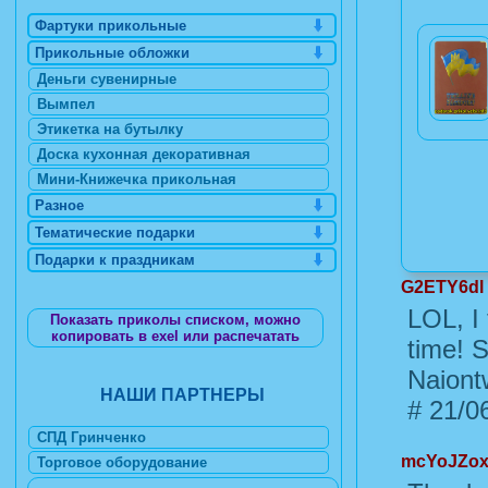
Фартуки прикольные
Прикольные обложки
Деньги сувенирные
Вымпел
Этикетка на бутылку
Доска кухонная декоративная
Мини-Книжечка прикольная
Разное
Тематические подарки
Подарки к праздникам
G2ETY6dl
LOL, I
Показать приколы списком, можно
копировать в exel или распечатать
time! S
Naiontw
НАШИ ПАРТНЕРЫ
#
21/06
СПД Гринченко
mcYoJZo
Торговое оборудование