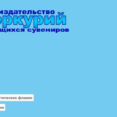
отические флажки
ам