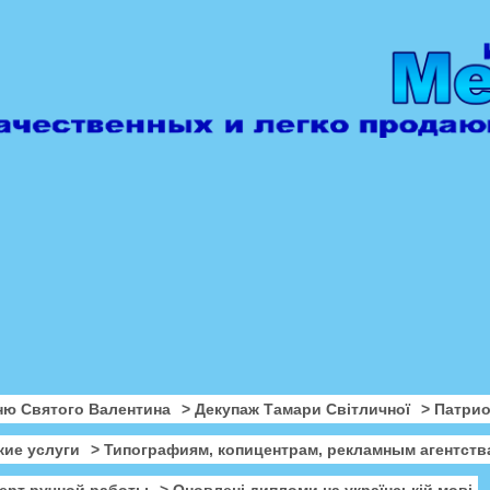
ню Святого Валентина
> Декупаж Тамари Світличної
> Патри
кие услуги
> Типографиям, копицентрам, рекламным агентств
ерт ручной работы
> Оновлені дипломи на українській мові