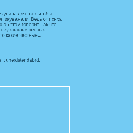
икупила для того, чтобы
, зауважали. Ведь от психа
 об этом говорит. Так что
мы неуравновешенные,
о какие честные...
s it unealstendabrd.