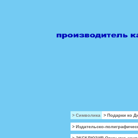
> Символика
> Подарки ко Д
> Издательско-полиграфичес
> ЭКСКЛЮЗИВ Открытка-конв