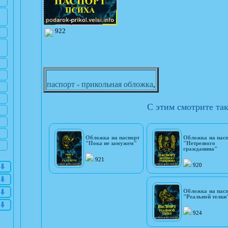
922
паспорт - прикольная обложка
,
С этим смотрите та
Обложка на паспорт
Обложка на пас
"Пока не замужем"
"Нетрезвого
гражданина"
921
920
Обложка на пас
"Реальной телки
924