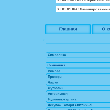
> НОВИНКА! Ламинированные
Главная
О к
Символика
Символика
Вимпел
Прапори
Чашки
Футболки
Автовимпел
Годинник-картина
Декупаж Тамари Світличної