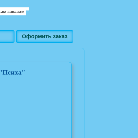
ым заказам
Оформить заказ
 "Психа"