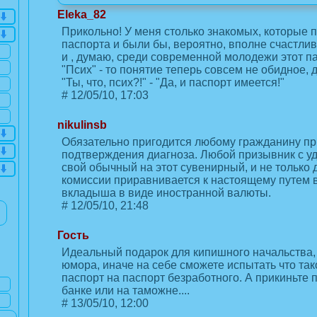
Eleka_82
Прикольно! У меня столько знакомых, которые п
паспорта и были бы, вероятно, вполне счастливы
и , думаю, среди современной молодежи этот па
"Псих" - то понятие теперь совсем не обидное, 
"Ты, что, псих?!" - "Да, и паспорт имеется!"
#
12/05/10, 17:03
nikulinsb
Обязательно пригодится любому гражданину пр
подтверждения диагноза. Любой призывник с у
свой обычный на этот сувенирный, и не только 
комиссии приравнивается к настоящему путем 
вкладыша в виде иностранной валюты.
#
12/05/10, 21:48
Гость
Идеальный подарок для кипишного начальства, 
юмора, иначе на себе сможете испытать что та
паспорт на паспорт безработного. А прикиньте 
банке или на таможне....
#
13/05/10, 12:00