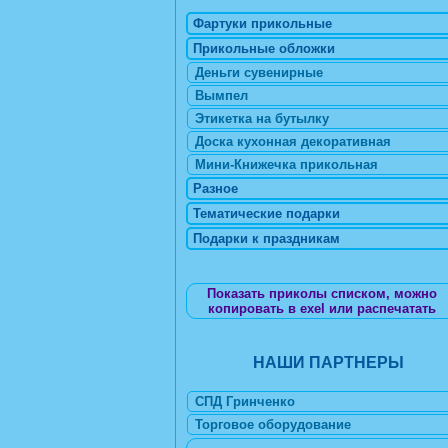
Фартуки прикольные
Прикольные обложки
Деньги сувенирные
Вымпел
Этикетка на бутылку
Доска кухонная декоративная
Мини-Книжечка прикольная
Разное
Тематические подарки
Подарки к праздникам
Показать приколы списком, можно
копировать в exel или распечатать
НАШИ ПАРТНЕРЫ
СПД Гринченко
Торговое оборудование