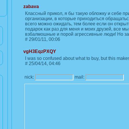
zabava
Классный прикол, я бы такую обложку и себе пр
организации, в которые приходиться обращаться
всего можно ожидать, тем более если он открыто
подарок как раз для меня и моих друзей, все 
взбалмошные и порой агрессивные люди! Но зат
#
29/01/11, 00:06
vgH3EqzPXQY
I was so confused about what to buy, but this make
#
25/04/14, 04:46
nick:
mail: