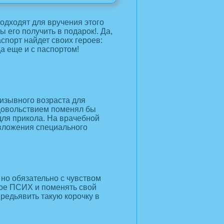
одходят для вручения этого
 его получить в подарок!. Да,
спорт найдет своих героев:
да еще и с паспортом!
изывного возраста для
довольствием поменял бы
для прикола. На врачебной
вложения специального
но обязательно с чувством
кое ПСИХ и поменять свой
предьявить такую корочку в