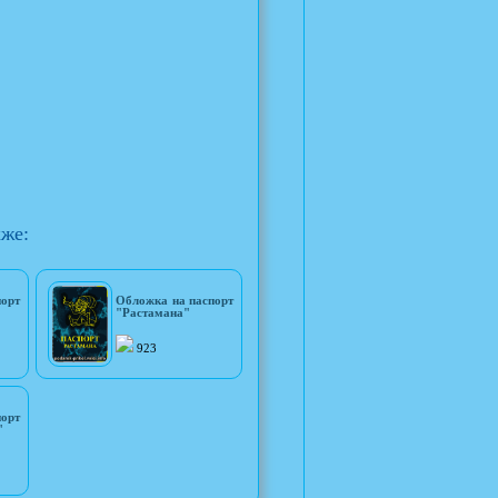
кже:
порт
Обложка на паспорт
"Растамана"
923
порт
"