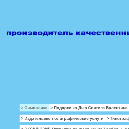
> Символика
> Подарки ко Дню Святого Валентина
> Издательско-полиграфические услуги
> Типогра
> ЭКСКЛЮЗИВ Открытка-конверт ручной работы
>