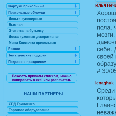
Илья Неч
Фартуки прикольные
Хорош
Прикольные обложки
посто
Деньги сувенирные
Вымпел
пола, 
Этикетка на бутылку
мозги,
Доска кухонная декоративная
дамочк
Мини-Книжечка прикольная
себе. 
Разное
своей
Тематические подарки
Подарки к праздникам
образу
#
30/05
Показать приколы списком, можно
копировать в exel или распечатать
lenaghuk
Среди
НАШИ ПАРТНЕРЫ
которы
Главно
СПД Гринченко
Торговое оборудование
неважн