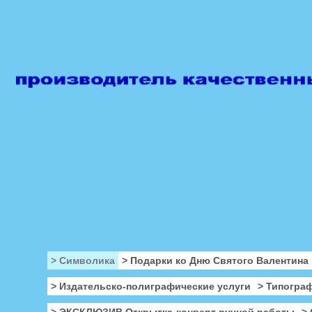
> Символика
> Подарки ко Дню Святого Валентина
> Издательско-полиграфические услуги
> Типогра
> ЭКСКЛЮЗИВ Открытка-конверт ручной работы
>