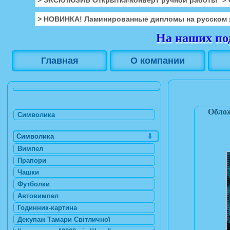
> НОВИНКА! Ламинированные дипломы на русском 
На наших под
Главная
О компании
Облож
Символика
Символика
Вимпел
Прапори
Чашки
Футболки
Автовимпел
Годинник-картина
Декупаж Тамари Світличної