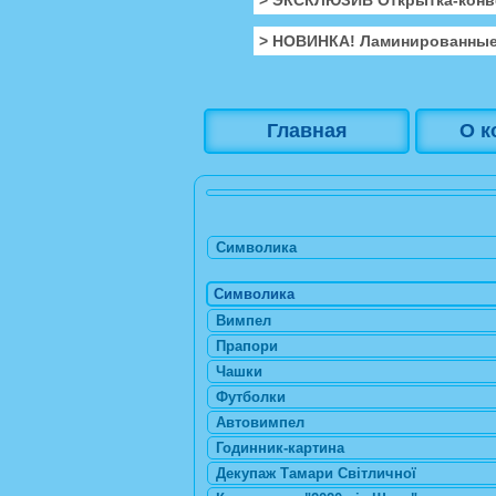
> НОВИНКА! Ламинированные
Главная
О к
Символика
Символика
Вимпел
Прапори
Чашки
Футболки
Автовимпел
Годинник-картина
Декупаж Тамари Світличної