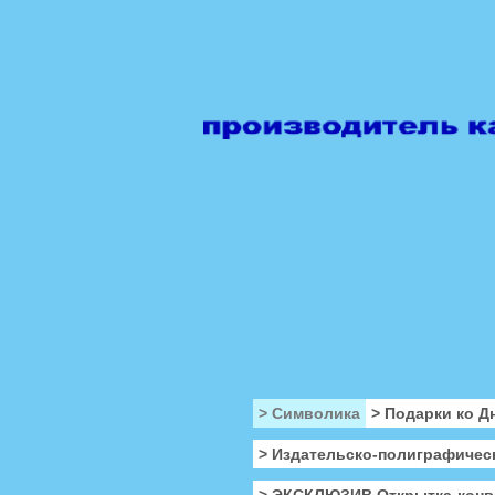
> Символика
> Подарки ко Д
> Издательско-полиграфичес
> ЭКСКЛЮЗИВ Открытка-конв