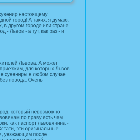
 сувенир настоящему
ной город! А таких, я думаю,
х, в другом городе или стране
 - Львов - а тут, как раз - и
ителей Львова. А может
 приезжим, для которых Львов
ые сувениры в любом случае
 без повода. Очень
город, который невозможно
ьвовянам по праву есть чем
ки, как паспорт львовянина -
Кстати, эти оригинальные
м, уезжающим после
в сердце и массой