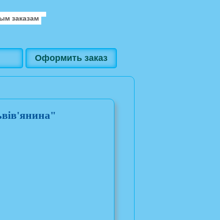
ым заказам
Оформить заказ
ьвів'янина"