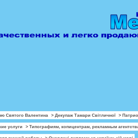
ню Святого Валентина
> Декупаж Тамари Світличної
> Патри
кие услуги
> Типографиям, копицентрам, рекламным агентств
ерт ручной работы
> Оновлені дипломи на українській мові