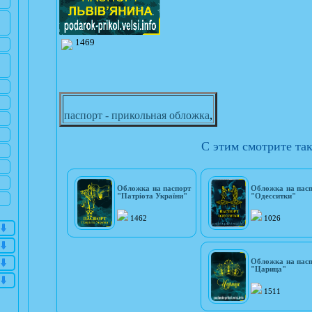
1469
паспорт - прикольная обложка
,
С этим смотрите та
Обложка на паспорт
Обложка на пас
"Патріота України"
"Одесситки"
1462
1026
Обложка на пас
"Царица"
1511