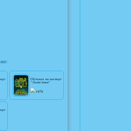
кже:
порт
Обложка на паспорт
"Львів'янки"
1470
порт