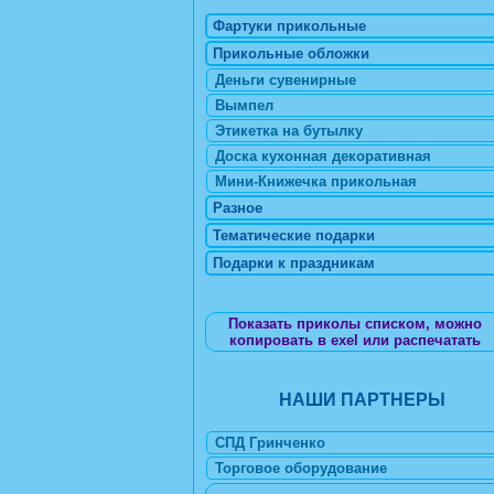
Фартуки прикольные
Прикольные обложки
Деньги сувенирные
Вымпел
Этикетка на бутылку
Доска кухонная декоративная
Мини-Книжечка прикольная
Разное
Тематические подарки
Подарки к праздникам
Показать приколы списком, можно
копировать в exel или распечатать
НАШИ ПАРТНЕРЫ
СПД Гринченко
Торговое оборудование