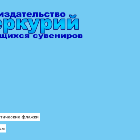
отические флажки
ам