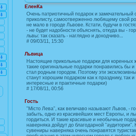
ЕленКа
Очень патриотичный подарок и замечательный
приколисту, самоотверженно любящему свой род
не мало в городе Львове. Кстати, будучи в гостя
- не будет надобности объяснять, откуда вы - город
львы: так сказать - наглядно и доходчиво...
#
09/03/11, 15:30
Львица
Настоящие прикольные подарки для коренных ж
такие оригинальные подарки понравились бы и
стал родным городом. Поэтому эти эксклюзивн
станут хорошим подарком как к празднику, так и
интересные и практичные подарки)
#
17/08/11, 00:56
Гость
"Місто Лева", как величаво называют Львов, - 
забыть, одно из красивейших мест Европы, и л
гордиться. И такие красивые и необычные подар
наверняка дойдут до благодарной "аудитории". 
сувениры наверняка очень понравятся туриста
пребывания в этом чудесном городе с любовью 