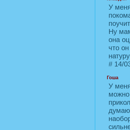
У меня
покома
поучит
Ну ма
она оц
что он
натуру
#
14/03
Гоша
У меня
можно 
прико
думаю 
наобор
сильне