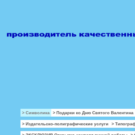
> Символика
> Подарки ко Дню Святого Валентина
> Издательско-полиграфические услуги
> Типогра
> ЭКСКЛЮЗИВ Открытка-конверт ручной работы
>