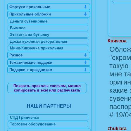
Фартуки прикольные
Прикольные обложки
Деньги сувенирные
Вымпел
Этикетка на бутылку
Князева
Доска кухонная декоративная
Обложк
Мини-Книжечка прикольная
Разное
"скром
Тематические подарки
такую 
Подарки к праздникам
мне та
оригин
Показать приколы списком, можно
какие 
копировать в exel или распечатать
сувени
паспор
НАШИ ПАРТНЕРЫ
#
19/04
СПД Гринченко
Торговое оборудование
zhuklara