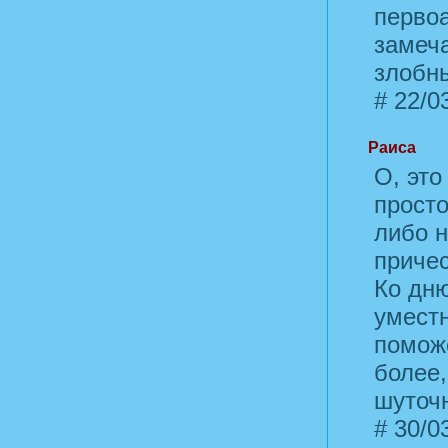
первоа
замеча
злобны
#
22/03
Раиса
О, это
просто
либо н
причес
Ко дн
умест
поможе
более,
шуточ
#
30/03