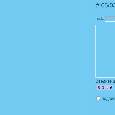
#
05/03
nick:
Введите 
подпис