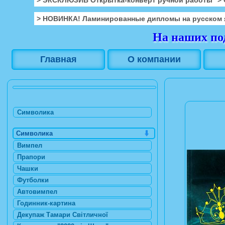
> НОВИНКА! Ламинированные дипломы на русском 
На наших под
Главная
О компании
Символика
Символика
Вимпел
Прапори
Чашки
Футболки
Автовимпел
Годинник-картина
Декупаж Тамари Світличної