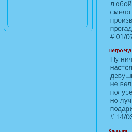
любой
смело 
произв
прогад
#
01/07
Петро Чу
Ну нич
насто
девушк
не вел
полусе
но луч
подари
#
14/03
Клавдия