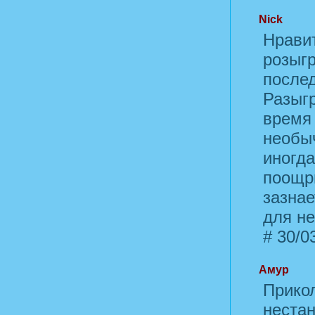
Nick
Нравит
розыгр
послед
Разыгр
время
необы
иногда
поощри
зазнае
для не
#
30/03
Амур
Прико
неста