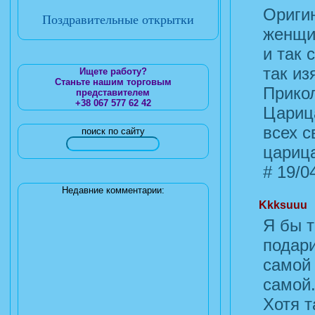
Ориги
Поздравительные открытки
женщин
и так 
так из
Ищете работу?
Станьте нашим торговым
Прикол
представителем
+38 067 577 62 42
Царица
всех с
поиск по сайту
цариц
#
19/04
Недавние комментарии:
Kkksuuu
Я бы т
подари
самой
самой.
Хотя т