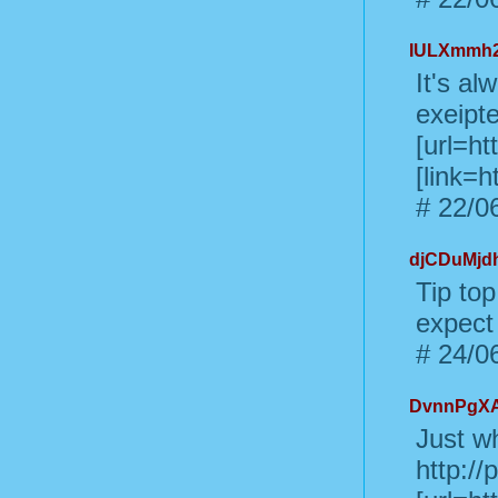
IULXmmh
It's a
exeipte
[url=ht
[link=h
#
22/06
djCDuMjd
Tip top
expect
#
24/06
DvnnPgX
Just wh
http:/