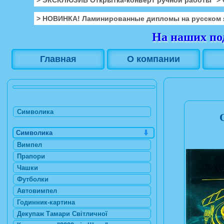
> НОВИНКА! Ламинированные дипломы на русском 
На наших под
Главная
О компании
Символика
Символика
Вимпел
Прапори
Чашки
Футболки
Автовимпел
Годинник-картина
Декупаж Тамари Світличної