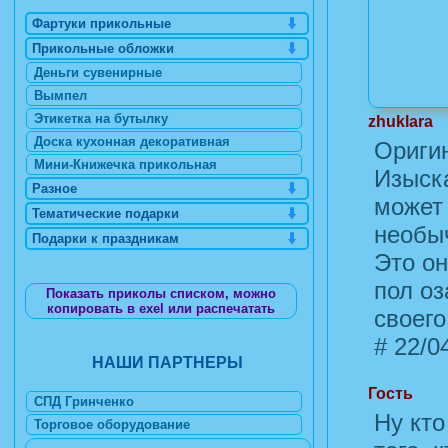
Фартуки прикольные
Прикольные обложки
Деньги сувенирные
Вымпел
Этикетка на бутылку
zhuklara
Доска кухонная декоративная
Оригин
Мини-Книжечка прикольная
Изыска
Разное
может 
Тематические подарки
необы
Подарки к праздникам
Это он
пол оз
Показать приколы списком, можно
копировать в exel или распечатать
своего
#
22/04
НАШИ ПАРТНЕРЫ
Гость
СПД Гринченко
Ну кто
Торговое оборудование