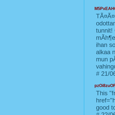
M5PxEAH
TÃ¤Ã¤ 
odotta
tunnit!
mÃh¶eÃ¤
ihan s
alkaa n
mun pÃ
vahing
#
21/06
pzOi8zuO
This "f
href="
good t
#
22/06