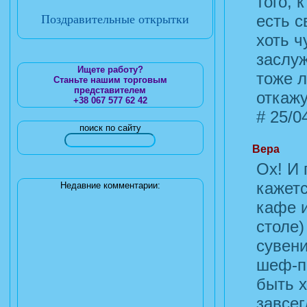
того, 
есть с
Поздравительные открытки
хоть ч
заслу
Ищете работу?
тоже 
Станьте нашим торговым
представителем
откажу
+38 067 577 62 42
#
25/04
поиск по сайту
Вера
Ох! И 
кажетс
Недавние комментарии:
кафе и
столе)
сувени
шеф-по
быть 
завсег