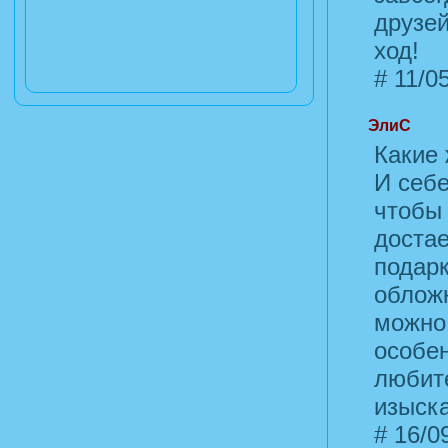
друзей
ход!
#
11/05
ЭлиС
Какие 
И себе
чтобы 
достае
подарк
обложк
можно 
особен
любите
изыск
#
16/09