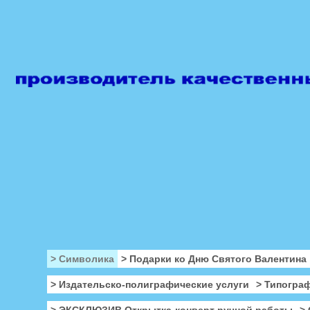
> Символика
> Подарки ко Дню Святого Валентина
> Издательско-полиграфические услуги
> Типогра
> ЭКСКЛЮЗИВ Открытка-конверт ручной работы
>