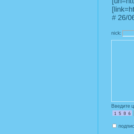
[url=ht
[link=
#
26/06
nick:
Введите 
подпис