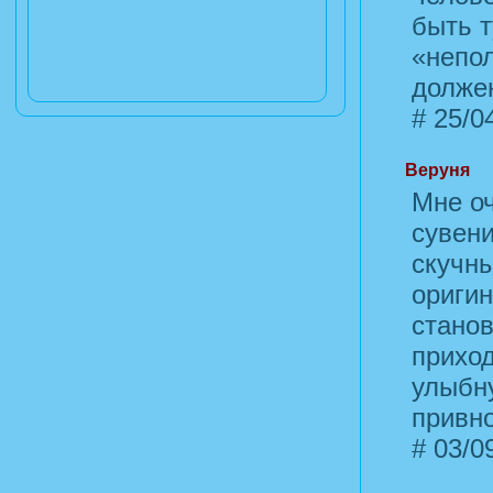
быть т
«непол
должен
#
25/04
Веруня
Мне оч
сувени
скучны
оригин
станов
прихо
улыбну
привно
#
03/09