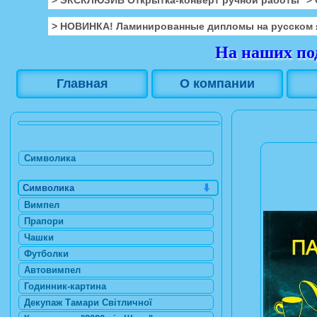
> НОВИНКА! Ламинированные дипломы на русском 
На наших под
Главная
О компании
Символика
Символика
Вимпел
Прапори
Чашки
Футболки
Автовимпел
Годинник-картина
Декупаж Тамари Світличної