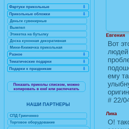
Фартуки прикольные
Прикольные обложки
Деньги сувенирные
Вымпел
Этикетка на бутылку
Евгения
Доска кухонная декоративная
Вот эт
Мини-Книжечка прикольная
людей 
Разное
пробл
Тематические подарки
подош
Подарки к праздникам
ему та
улыбну
Показать приколы списком, можно
копировать в exel или распечатать
оригин
#
22/04
НАШИ ПАРТНЕРЫ
Лика
СПД Гринченко
О! так
Торговое оборудование