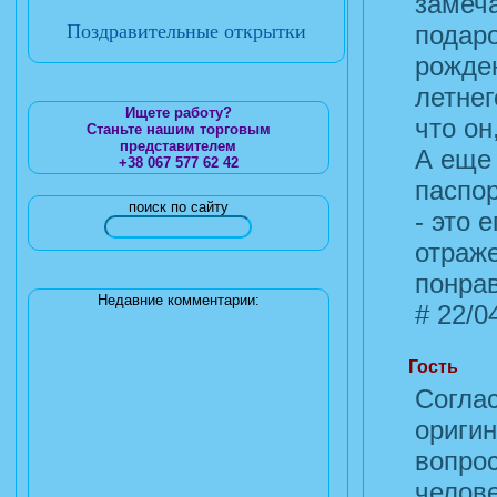
замеч
Поздравительные открытки
подаро
рожден
летнег
Ищете работу?
что он
Станьте нашим торговым
представителем
А еще 
+38 067 577 62 42
паспо
поиск по сайту
- это 
отраже
понрав
Недавние комментарии:
#
22/04
Гость
Соглас
ориги
вопрос
челове