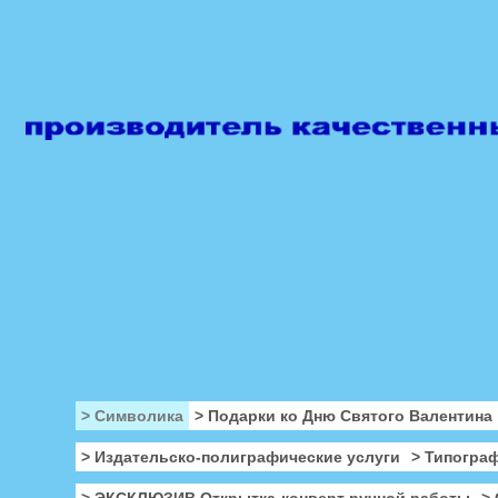
> Символика
> Подарки ко Дню Святого Валентина
> Издательско-полиграфические услуги
> Типогра
> ЭКСКЛЮЗИВ Открытка-конверт ручной работы
>