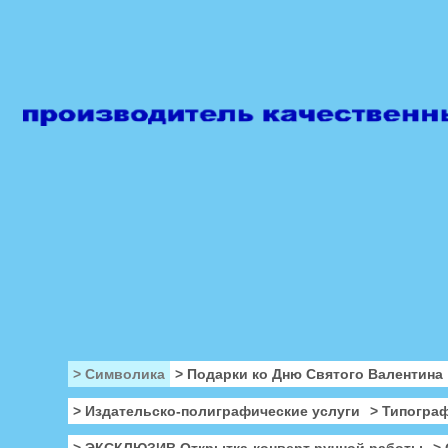
> Символика
> Подарки ко Дню Святого Валентина
> Издательско-полиграфические услуги
> Типогра
> ЭКСКЛЮЗИВ Открытка-конверт ручной работы
>