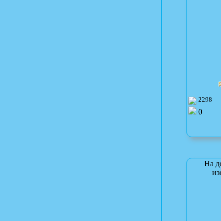
2298
0
На д
из