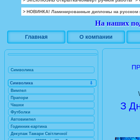
> НОВИНКА! Ламинированные дипломы на русском 
На наших под
Главная
О компании
ПР
Символика
Символика
Вимпел
Прапори
З Д
Чашки
Футболки
Автовимпел
Годинник-картина
Декупаж Тамари Світличної