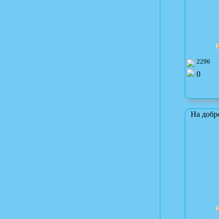
2296
0
На добр