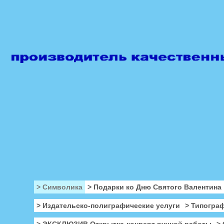
> Символика
> Подарки ко Дню Святого Валентина
> Издательско-полиграфические услуги
> Типогра
> ЭКСКЛЮЗИВ Открытка-конверт ручной работы
>