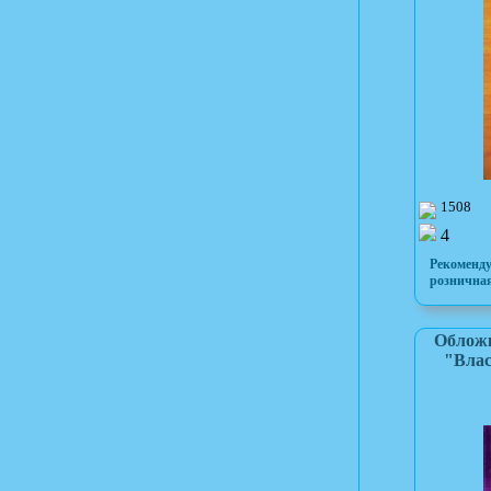
1508
4
Рекоменд
розничная
Обложк
"Влас