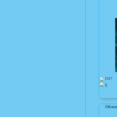
1517
5
Облож