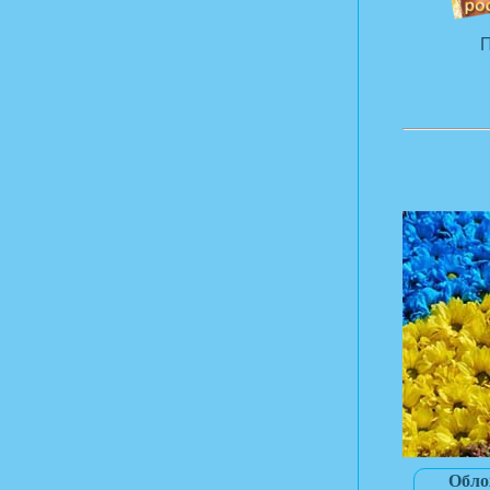
П
Обло