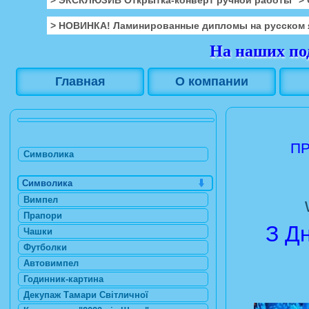
> НОВИНКА! Ламинированные дипломы на русском 
На наших под
Главная
О компании
ПР
Символика
Символика
Вимпел
Прапори
З Д
Чашки
Футболки
Автовимпел
Годинник-картина
Декупаж Тамари Світличної