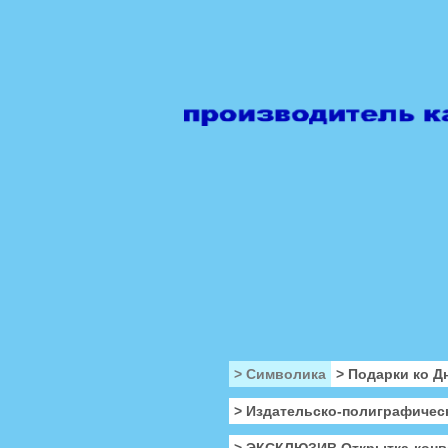
> Символика
> Подарки ко Д
> Издательско-полиграфичес
> ЭКСКЛЮЗИВ Открытка-конв