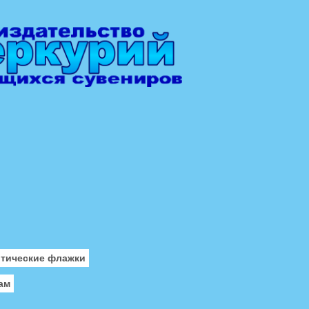
отические флажки
ам