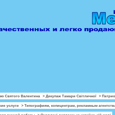
ню Святого Валентина
> Декупаж Тамари Світличної
> Патри
кие услуги
> Типографиям, копицентрам, рекламным агентств
ерт ручной работы
> Оновлені дипломи на українській мові