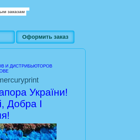
ым заказам
Оформить заказ
ОВ И ДИСТРИБЬЮТОРОВ
ОВЕ
ercuryprint
пора України!
, Добра І
я!