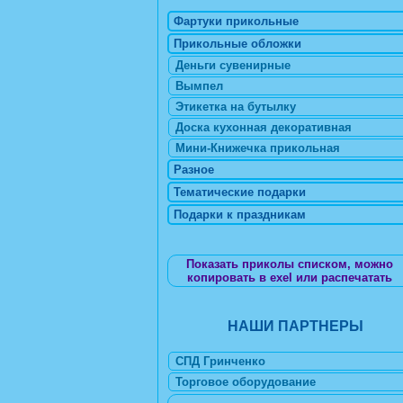
Фартуки прикольные
Прикольные обложки
Деньги сувенирные
Вымпел
Этикетка на бутылку
Доска кухонная декоративная
Мини-Книжечка прикольная
Разное
Тематические подарки
Подарки к праздникам
Показать приколы списком, можно
копировать в exel или распечатать
НАШИ ПАРТНЕРЫ
СПД Гринченко
Торговое оборудование