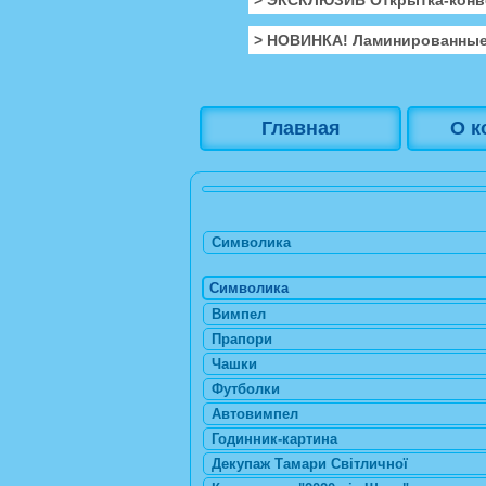
> НОВИНКА! Ламинированные
Главная
О к
Символика
Символика
Вимпел
Прапори
Чашки
Футболки
Автовимпел
Годинник-картина
Декупаж Тамари Світличної