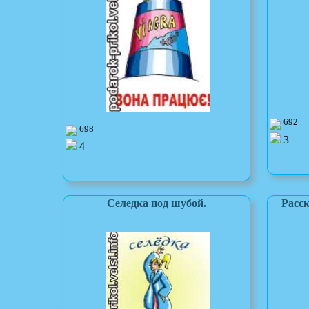
692
698
3
4
Селедка под шубой.
Расск