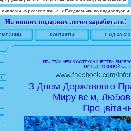
 дипломы на русском языке
> Ежедневники по индивидуальн
На наших подарках легко заработать!
омпании
Контакты
Под заказ
ПРИГЛАШАЕМ К СОТРУДНИЧЕСТВУ ДИЛЕР
НА ПОСТОЯННОЙ ОСН
www.facebook.com/infom
З Днем Державного Пра
Миру всім, Любові
Процвітанн