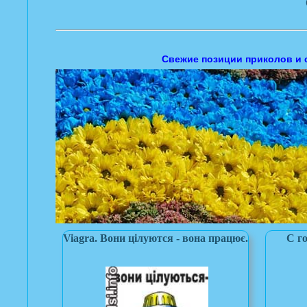
Свежие позиции приколов и 
Viagra. Вони цілуются - вона працює.
С г