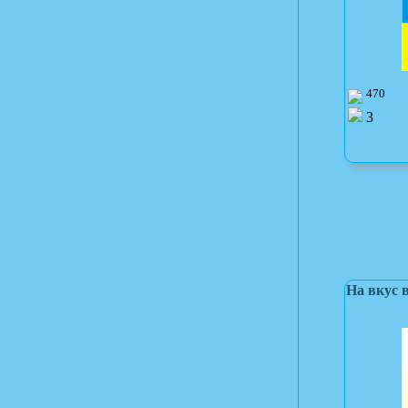
470
3
На вкус 