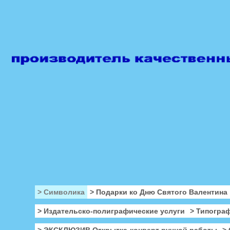
> Символика
> Подарки ко Дню Святого Валентина
> Издательско-полиграфические услуги
> Типогра
> ЭКСКЛЮЗИВ Открытка-конверт ручной работы
>