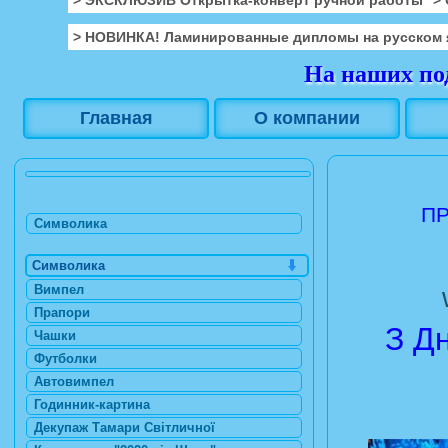
> НОВИНКА! Ламинированные дипломы на русском 
На наших под
Главная
О компании
ПР
Символика
Символика
Вимпел
Прапори
З Д
Чашки
Футболки
Автовимпел
Годинник-картина
Декупаж Тамари Світличної