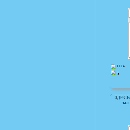
1114
5
ЗДЕСЬ 
заж