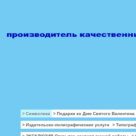
> Символика
> Подарки ко Дню Святого Валентина
> Издательско-полиграфические услуги
> Типогра
> ЭКСКЛЮЗИВ Открытка-конверт ручной работы
>