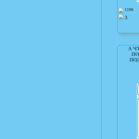
1106
3
А Ч
ПО
ПО