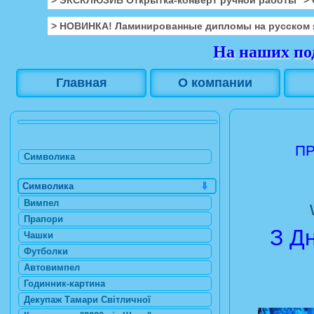
> НОВИНКА! Ламинированные дипломы на русском 
На наших под
Главная
О компании
ПР
Символика
Символика
Вимпел
Прапори
З Д
Чашки
Футболки
Автовимпел
Годинник-картина
Декупаж Тамари Світличної