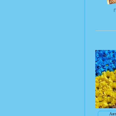
П
Авт