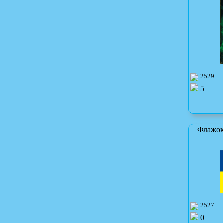
2529
5
Флажок
2527
0