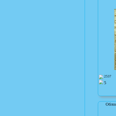
2537
5
Облож