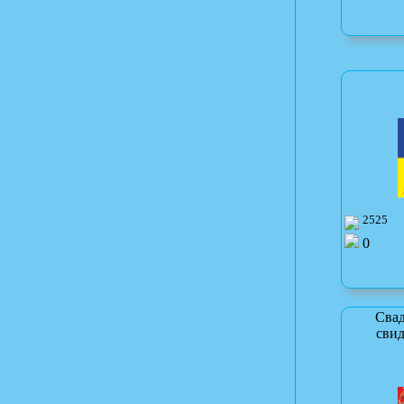
2525
0
Свад
свид