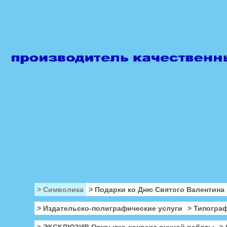
> Символика
> Подарки ко Дню Святого Валентина
> Издательско-полиграфические услуги
> Типогра
> ЭКСКЛЮЗИВ Открытка-конверт ручной работы
>