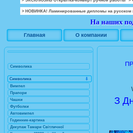
> НОВИНКА! Ламинированные дипломы на русском 
На наших под
Главная
О компании
ПР
Символика
Символика
Вимпел
Прапори
З Д
Чашки
Футболки
Автовимпел
Годинник-картина
Декупаж Тамари Світличної