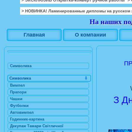
> НОВИНКА! Ламинированные дипломы на русском 
На наших под
Главная
О компании
ПР
Символика
Символика
Вимпел
Прапори
З Д
Чашки
Футболки
Автовимпел
Годинник-картина
Декупаж Тамари Світличної