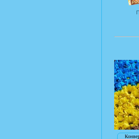
П
Конве