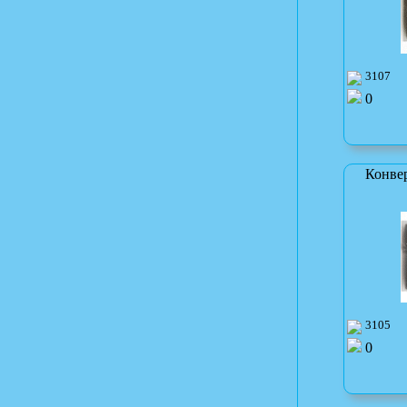
3107
0
Конве
3105
0