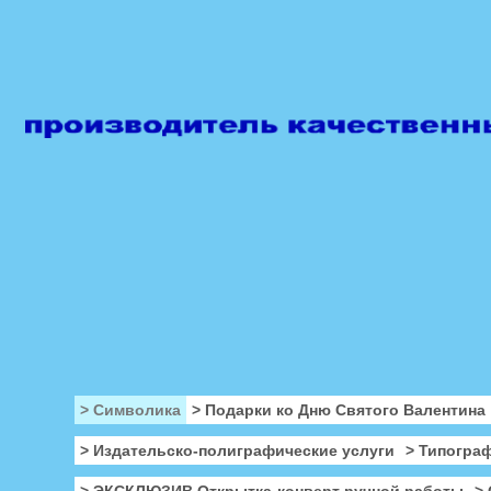
> Символика
> Подарки ко Дню Святого Валентина
> Издательско-полиграфические услуги
> Типогра
> ЭКСКЛЮЗИВ Открытка-конверт ручной работы
>