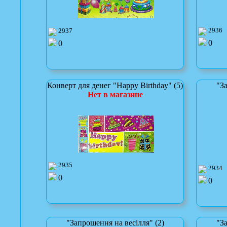
2936
2937
0
0
Конверт для денег "Happy Birthday" (5)
"За
Нет в магазине
2935
2934
0
0
"Запрошення на весілля" (2)
"За