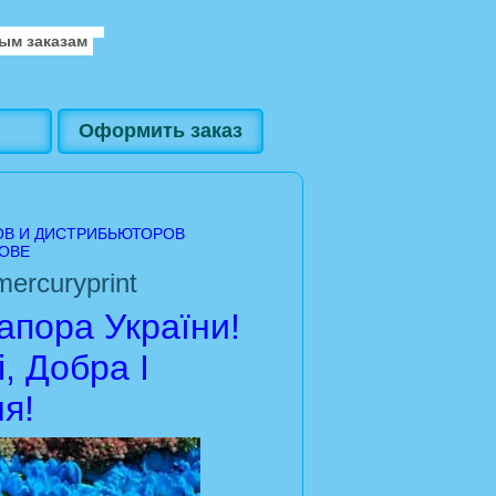
ым заказам
Оформить заказ
ОВ И ДИСТРИБЬЮТОРОВ
ОВЕ
ercuryprint
пора України!
, Добра І
я!