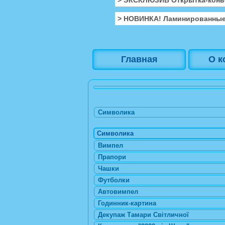
> НОВИНКА! Ламинированные
Главная
О к
Символика
Символика
Вимпел
Прапори
Чашки
Футболки
Автовимпел
Годинник-картина
Декупаж Тамари Світличної