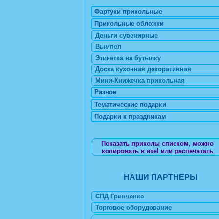
Фартуки прикольные
Прикольные обложки
Деньги сувенирные
Вымпел
Этикетка на бутылку
Доска кухонная декоративная
Мини-Книжечка прикольная
Разное
Тематические подарки
Подарки к праздникам
Показать приколы списком, можно
копировать в exel или распечатать
НАШИ ПАРТНЕРЫ
СПД Гринченко
Торговое оборудование