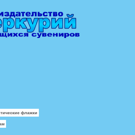
отические флажки
ам