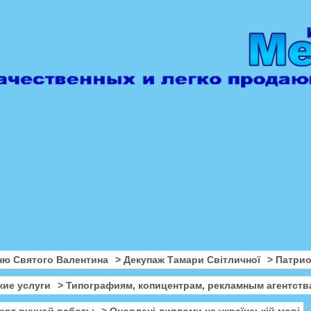
ню Святого Валентина
> Декупаж Тамари Світличної
> Патри
кие услуги
> Типографиям, копицентрам, рекламным агентств
ерт ручной работы
> Оновлені дипломи на українській мові