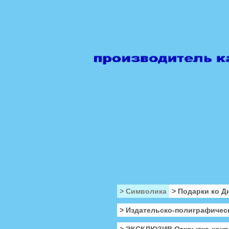
> Символика
> Подарки ко Д
> Издательско-полиграфичес
> ЭКСКЛЮЗИВ Открытка-конв