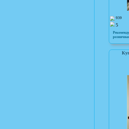
939
5
Рекоменд
розничная
Куп