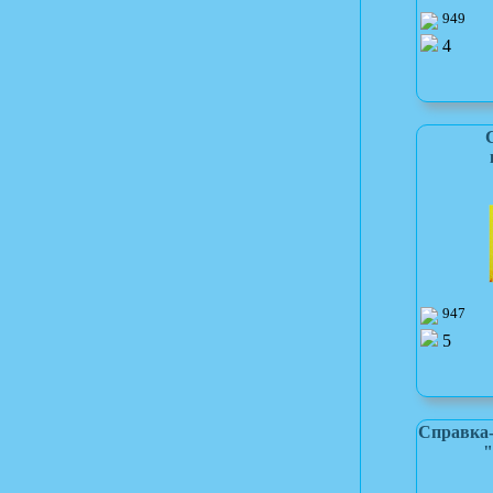
949
4
947
5
Справка-
"