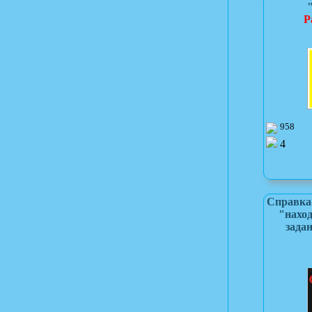
Р
958
4
Справка
"нахо
зада