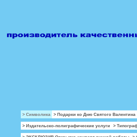
> Символика
> Подарки ко Дню Святого Валентина
> Издательско-полиграфические услуги
> Типогра
> ЭКСКЛЮЗИВ Открытка-конверт ручной работы
>