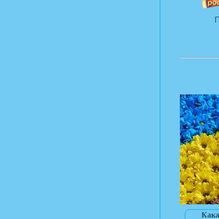
П
Кака