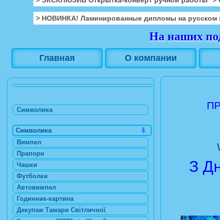
> НОВИНКА! Ламинированные дипломы на русском 
На наших под
Главная
О компании
ПР
Символика
Символика
Вимпел
Прапори
З Д
Чашки
Футболки
Автовимпел
Годинник-картина
Декупаж Тамари Світличної