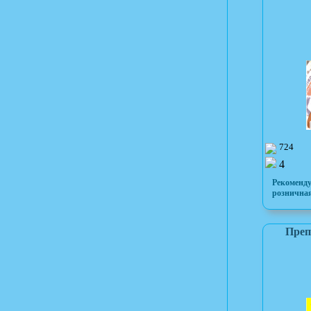
724
4
Рекоменд
розничная
Преп