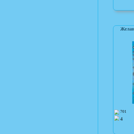
Желан
701
4