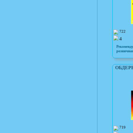
722
4
Рекоменд
розничная
ОБДЕРБ
719