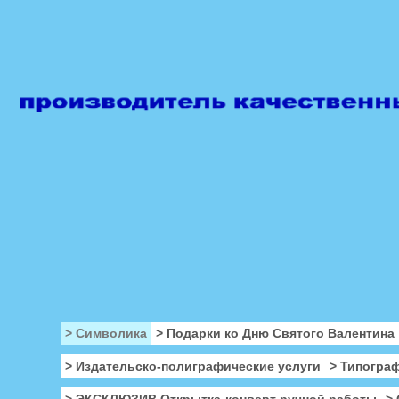
> Символика
> Подарки ко Дню Святого Валентина
> Издательско-полиграфические услуги
> Типогра
> ЭКСКЛЮЗИВ Открытка-конверт ручной работы
>