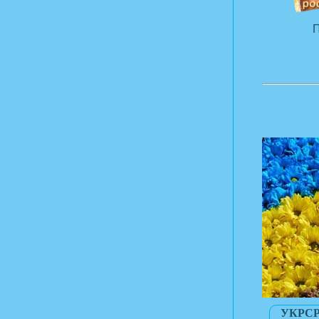
П
УКРСР