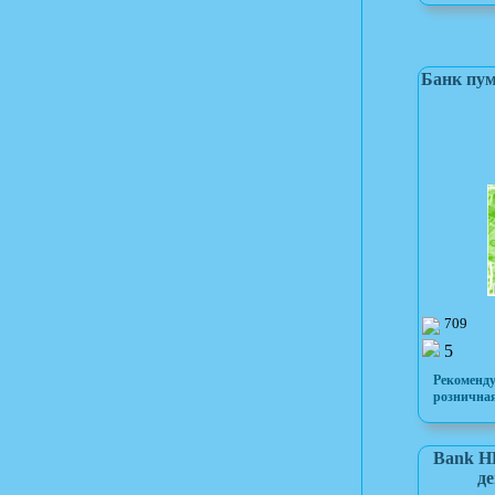
Банк пум
709
5
Рекоменд
розничная
Bank H
д