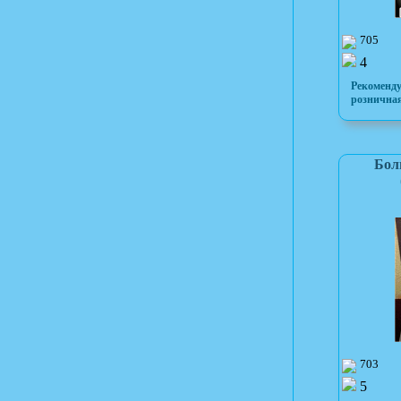
705
4
Рекоменд
розничная
Бол
703
5