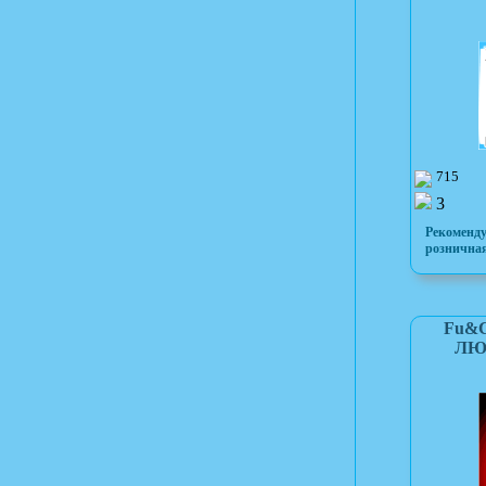
715
3
Рекоменд
розничная
Fu&C
ЛЮБ