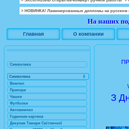
> НОВИНКА! Ламинированные дипломы на русском 
На наших под
Главная
О компании
ПР
Символика
Символика
Вимпел
Прапори
З Д
Чашки
Футболки
Автовимпел
Годинник-картина
Декупаж Тамари Світличної