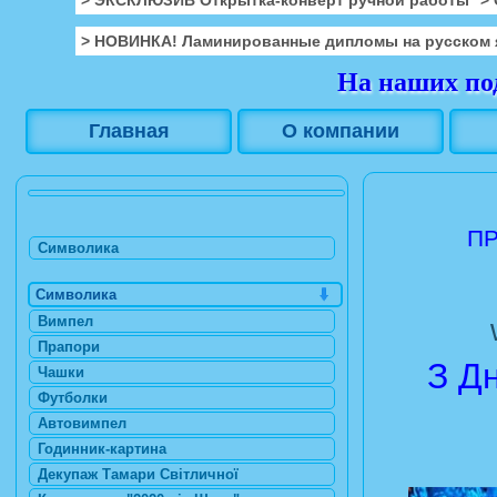
> НОВИНКА! Ламинированные дипломы на русском 
На наших под
Главная
О компании
ПР
Символика
Символика
Вимпел
Прапори
З Д
Чашки
Футболки
Автовимпел
Годинник-картина
Декупаж Тамари Світличної