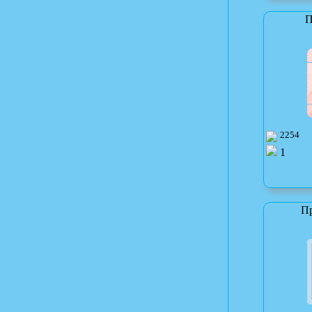
П
2254
1
П