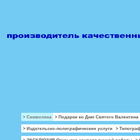
> Символика
> Подарки ко Дню Святого Валентина
> Издательско-полиграфические услуги
> Типогра
> ЭКСКЛЮЗИВ Открытка-конверт ручной работы
>