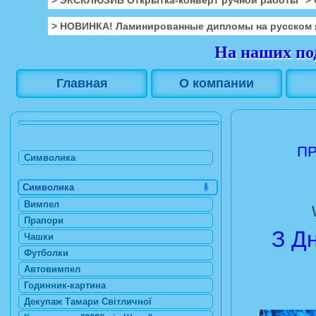
> НОВИНКА! Ламинированные дипломы на русском 
На наших под
Главная
О компании
ПР
Символика
Символика
Вимпел
Прапори
З Д
Чашки
Футболки
Автовимпел
Годинник-картина
Декупаж Тамари Світличної