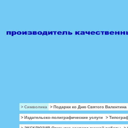
> Символика
> Подарки ко Дню Святого Валентина
> Издательско-полиграфические услуги
> Типогра
> ЭКСКЛЮЗИВ Открытка-конверт ручной работы
>