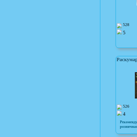
528
5
Раскумар
526
4
Рекоменд
розничная