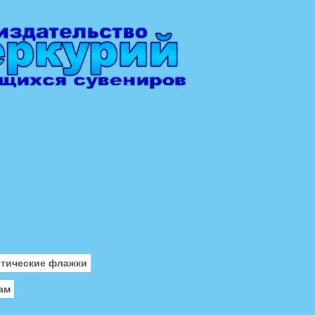
отические флажки
ам