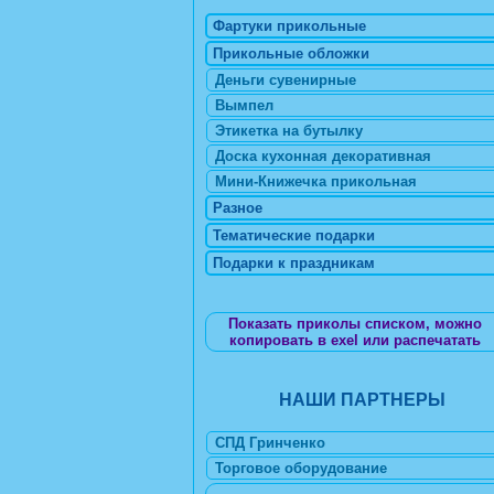
Фартуки прикольные
Прикольные обложки
Деньги сувенирные
Вымпел
Этикетка на бутылку
Доска кухонная декоративная
Мини-Книжечка прикольная
Разное
Тематические подарки
Подарки к праздникам
Показать приколы списком, можно
копировать в exel или распечатать
НАШИ ПАРТНЕРЫ
СПД Гринченко
Торговое оборудование