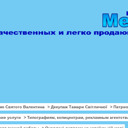
ню Святого Валентина
> Декупаж Тамари Світличної
> Патри
кие услуги
> Типографиям, копицентрам, рекламным агентств
ерт ручной работы
> Оновлені дипломи на українській мові