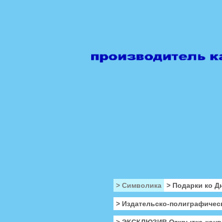
> Символика
> Подарки ко Д
> Издательско-полиграфичес
> ЭКСКЛЮЗИВ Открытка-конв