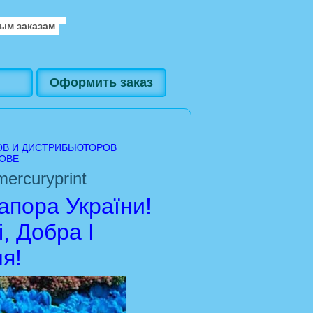
ым заказам
Оформить заказ
ОВ И ДИСТРИБЬЮТОРОВ
ОВЕ
ercuryprint
пора України!
, Добра І
я!