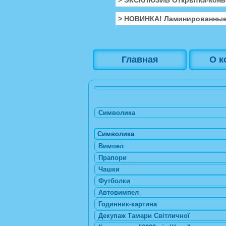
> НОВИНКА! Ламинированные
Главная
О к
Символика
Символика
Вимпел
Прапори
Чашки
Футболки
Автовимпел
Годинник-картина
Декупаж Тамари Світличної