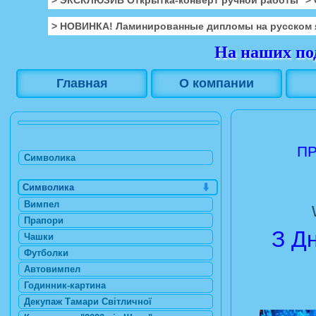
> НОВИНКА! Ламинированные дипломы на русском 
На наших под
Главная
О компании
ПР
Символика
Символика
Вимпел
Прапори
З Д
Чашки
Футболки
Автовимпел
Годинник-картина
Декупаж Тамари Світличної