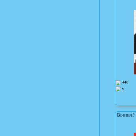
440
2
Выпил? З