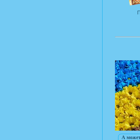
П
А может