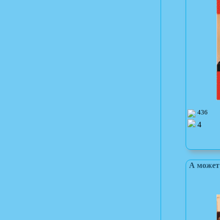
436
4
А может 