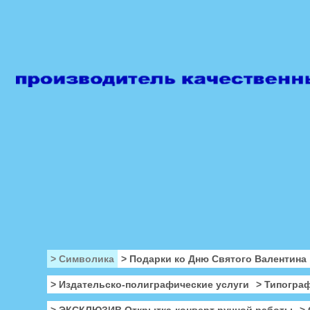
> Символика
> Подарки ко Дню Святого Валентина
> Издательско-полиграфические услуги
> Типогра
> ЭКСКЛЮЗИВ Открытка-конверт ручной работы
>